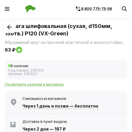
8 800 775-75-56
1
/
1
Бумага шлифовальная (сухая, d150мм,
15отв.) P120 (VX-Green)
Абразивный круг на прочной эластичной и износостойкой полиэфирной подложке, которая обеспечивает повышенную скорость шлифования.
63 ₽
В наличии
Код товара:
245323
Артикул:
245323
Посмотреть наличие в магазинах
Самовывоз из магазинов
Через 1 день
и позже — бесплатно
Доставка в пункт выдачи
Через 2 дня
—
187 ₽