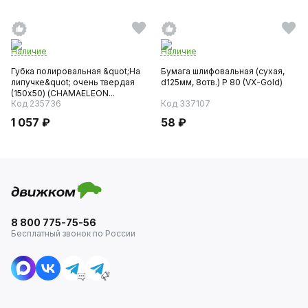
Наличие
Наличие
Губка полировальная &quot;На
Бумага шлифовальная (сухая,
липучке&quot; очень твердая
d125мм, 8отв.) P 80 (VX-Gold)
(150x50) (CHAMAELEON...
Код 235736
Код 337107
1 057 ₽
58 ₽
8 800 775-75-56
Бесплатный звонок по России