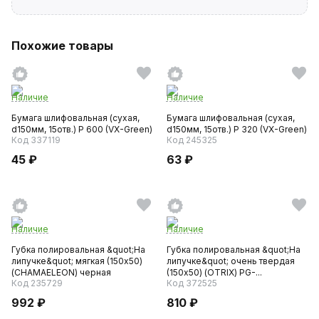
Похожие товары
Наличие
Наличие
Бумага шлифовальная (сухая,
Бумага шлифовальная (сухая,
d150мм, 15отв.) P 600 (VX-Green)
d150мм, 15отв.) P 320 (VX-Green)
Код 337119
Код 245325
45 ₽
63 ₽
Наличие
Наличие
Губка полировальная &quot;На
Губка полировальная &quot;На
липучке&quot; мягкая (150x50)
липучке&quot; очень твердая
(CHAMAELEON) черная
(150x50) (OTRIX) PG-...
Код 235729
Код 372525
992 ₽
810 ₽