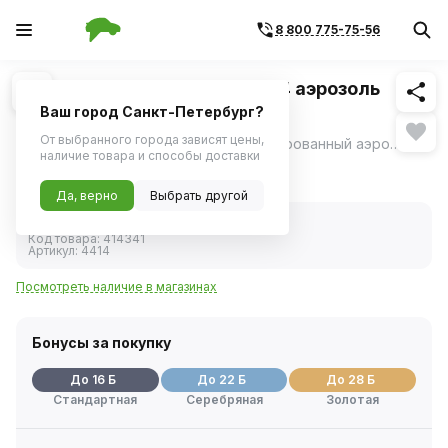
8 800 775-75-56
Похожие
1
/
1
Быстрый старт Bi bi care 4414 аэрозоль
335мл
Ваш город Санкт-Петербург?
От выбранного города зависят цены,
Быстрый старт Bi bi care - специализированный аэрозоль, который облегчает запуск двигателя в условиях низких температур, повышенной влажности и при заправке некачественным топливом.
ещё
наличие товара и способы доставки
304 ₽
Да, верно
Выбрать другой
В наличии
Код товара:
414341
Артикул:
4414
Посмотреть наличие в магазинах
Бонусы за покупку
До 16 Б
До 22 Б
До 28 Б
Стандартная
Серебряная
Золотая