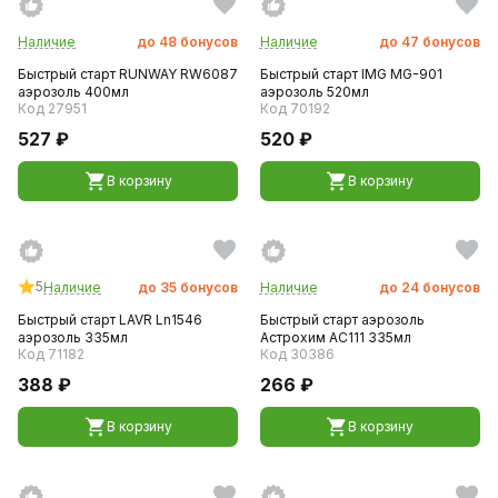
Наличие
до
48
бонусов
Наличие
до
47
бонусов
Быстрый старт RUNWAY RW6087
Быстрый старт IMG MG-901
аэрозоль 400мл
аэрозоль 520мл
Код 27951
Код 70192
527 ₽
520 ₽
В корзину
В корзину
5
Наличие
до
35
бонусов
Наличие
до
24
бонусов
Быстрый старт LAVR Ln1546
Быстрый старт аэрозоль
аэрозоль 335мл
Астрохим AC111 335мл
Код 71182
Код 30386
388 ₽
266 ₽
В корзину
В корзину