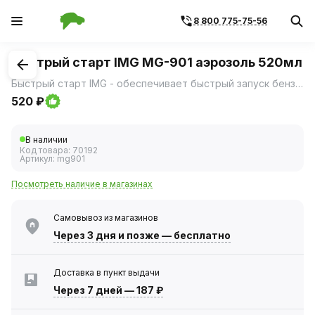
8 800 775-75-56
1
/
1
Быстрый старт IMG MG-901 аэрозоль 520мл
Быстрый старт IMG - обеспечивает быстрый запуск бензиновых и дизельных двигателей в условиях низких температур до -65 С или высокой влажности.
520 ₽
В наличии
Код товара:
70192
Артикул:
mg901
Посмотреть наличие в магазинах
Самовывоз из магазинов
Через 3 дня
и позже — бесплатно
Доставка в пункт выдачи
Через 7 дней
—
187 ₽