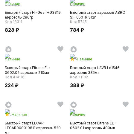
Наличие
Наличие
Быстрый старт Hi-Gear HG3319
Быстрый старт аэрозоль ABRO
аэрозоль 286гр
SF-650-R 312г
Код 13311
Код 5745
828 ₽
784 ₽
5
Наличие
Наличие
Быстрый старт Eltrans EL-
Быстрый старт LAVR Ln1546
0602.02 аэрозоль 210мл
аэрозоль 335мл
Код 414116
Код 71182
224 ₽
388 ₽
5
Наличие
Наличие
Быстрый старт LECAR
Быстрый старт Eltrans EL-
LECAR000010811 аэрозоль 520
0602.01 аэрозоль 400мл
мл