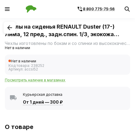
8 800 775-75-56
1
/
1
Чехлы на сиденья RENAULT Duster (17-)
Лима, 12 пред., задн.спин. 1/3, экокожа
перф, черн. (Airline) ACCS-L-52
Чехлы изготовлены по бокам и со спинки из высококачественной гладкой экокожи, в центральной части используется экокожа триплированная поролоном с перфорацией.
Нет в наличии
Нет в наличии
Код товара:
238252
Артикул:
accsl52
Посмотреть наличие в магазинах
Курьерская доставка
От 1 дней
—
300 ₽
О товаре