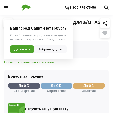
8 800 775-75-56
Похожие
1
/
1
Цилиндр тормозной главный для а/м ГАЗель
NEXT с бачком (PRAVT)
Ваш город Санкт-Петербург?
Нет в наличии
От выбранного города зависят цены,
наличие товара и способы доставки
Нет в наличии
Да, верно
Выбрать другой
Код товара:
243061
Артикул:
pr0204814132
Посмотреть наличие в магазинах
Бонусы за покупку
До 0 Б
До 0 Б
До 0 Б
Стандартная
Серебряная
Золотая
Получить бонусную карту