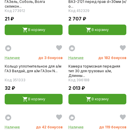
ГАЗель, Соболь, Волга
ВАЗ-2121 перед прав d=30мм (н/
силикон...
о...
Код 273912
Код 452329
21 ₽
2 707 ₽
В корзину
В корзину
Наличие
до
3
бонусов
Наличие
до
182
бонусов
Кольцо уплотнительное для а/м
Камера тормозная передняя
ГАЗ Валдай, для а/м ГАЗон N...
тип 30 для грузовых а/м,
Длинны...
Код 351333
Код 396188
32 ₽
2 013 ₽
В корзину
В корзину
Наличие
до
42
бонусов
Наличие
до
119
бонусов