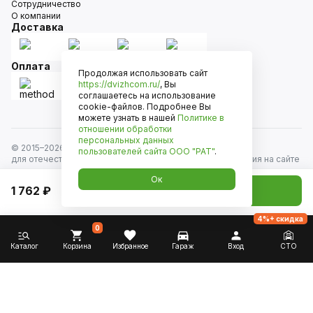
Сотрудничество
О компании
Доставка
Оплата
Продолжая использовать сайт
https://dvizhcom.ru/
, Вы
соглашаетесь на использование
cookie-файлов. Подробнее Вы
можете узнать в нашей
Политике в
отношении обработки
персональных данных
© 2015–
2026
Движком — сеть магазинов автозапчастей
пользователей сайта
ООО "РАТ"
.
для отечественных автомобилей и иномарок. Информация на сайте
носит исключительно информационный характер и не является
Ок
публичной офертой, определяемой положениями
1 762 ₽
Добавить в корзину
ст. 437 Гражданского кодекса РФ. Все права защищены.
4%+ скидка
0
Каталог
Корзина
Избранное
Гараж
Вход
СТО