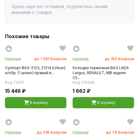
Здесь ещё нет отзывов, поделитесь своим
мнением о товаре.
Похожие товары
Наличие
до
1 391
бонусов
Наличие
до
150
бонусов
Суппорт ВАЗ-2123, 21214 (Urban)
Колодка тормозная ВАЗ LADA
н/обр. (1 шланг) правый в...
Largus, RENAULT, MB задняя
(12...
Код 73411
Код 176299
15 446 ₽
1 662 ₽
В корзину
В корзину
Наличие
до
216
бонусов
Наличие
до
78
бонусов