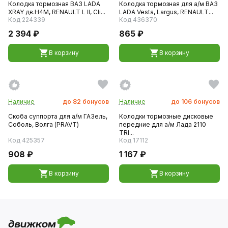
Колодка тормозная ВАЗ LADA
Колодка тормозная для а/м ВАЗ
XRAY дв.H4M, RENAULT L II, Cli...
LADA Vesta, Largus, RENAULT...
Код 224339
Код 436370
2 394 ₽
865 ₽
В корзину
В корзину
Наличие
до
82
бонусов
Наличие
до
106
бонусов
Скоба суппорта для а/м ГАЗель,
Колодки тормозные дисковые
Соболь, Волга (PRAVT)
передние для а/м Лада 2110
TRI...
Код 425357
Код 17112
908 ₽
1 167 ₽
В корзину
В корзину