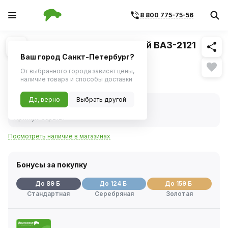
8 800 775-75-56
Похожие
1
/
2
Цилиндр тормозной передний ВАЗ-2121
левый (Pilenga)
Ваш город Санкт-Петербург?
От выбранного города зависят цены,
1 762 ₽
наличие товара и способы доставки
Да, верно
Выбрать другой
В наличии
Код товара:
233876
Артикул:
ccp2121
Посмотреть наличие в магазинах
Бонусы за покупку
До 89 Б
До 124 Б
До 159 Б
Стандартная
Серебряная
Золотая