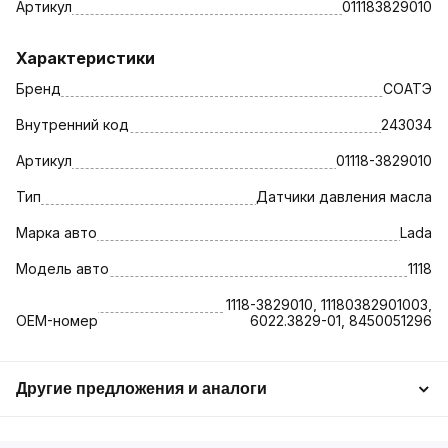
Артикул
011183829010
Характеристики
Бренд
СОАТЭ
Внутренний код
243034
Артикул
01118-3829010
Тип
Датчики давления масла
Марка авто
Lada
Модель авто
1118
1118-3829010, 11180382901003,
OEM-номер
6022.3829-01, 8450051296
Другие предложения и аналоги