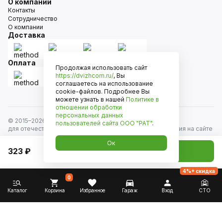
О компании
Контакты
Сотрудничество
О компании
Доставка
Оплата
Продолжая использовать сайт
https://dvizhcom.ru/
, Вы
соглашаетесь на использование
cookie-файлов. Подробнее Вы
можете узнать в нашей
Политике в
отношении обработки
персональных данных
© 2015–
2026
Движком — сеть магазинов автозапчастей
пользователей сайта
ООО "РАТ"
.
для отечественных автомобилей и иномарок. Информация на сайте
носит исключительно информационный характер и не является
Ок
публичной офертой, определяемой положениями
323 ₽
Добавить в корзину
ст. 437 Гражданского кодекса РФ. Все права защищены.
4%+ скидка
0
Каталог
Корзина
Избранное
Гараж
Вход
СТО