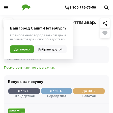
8 800 775-75-56
Похожие
1
/
1
Датчик давления масла ВАЗ-1118 авар.
(СОАТЭ)
Ваш город Санкт-Петербург?
От выбранного города зависят цены,
323 ₽
наличие товара и способы доставки
Да, верно
Выбрать другой
В наличии
Код товара:
243034
Артикул:
011183829010
Посмотреть наличие в магазинах
Бонусы за покупку
До 17 Б
До 23 Б
До 30 Б
Стандартная
Серебряная
Золотая