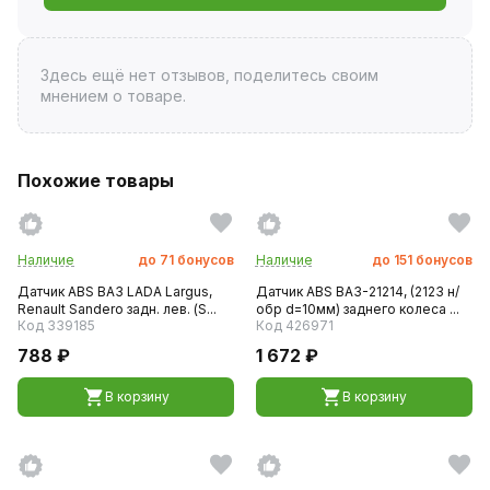
Здесь ещё нет отзывов, поделитесь своим
мнением о товаре.
Похожие товары
Наличие
до
71
бонусов
Наличие
до
151
бонусов
Датчик ABS ВАЗ LADA Largus,
Датчик ABS ВАЗ-21214, (2123 н/
Renault Sandero задн. лев. (S...
обр d=10мм) заднего колеса ...
Код 339185
Код 426971
788 ₽
1 672 ₽
В корзину
В корзину