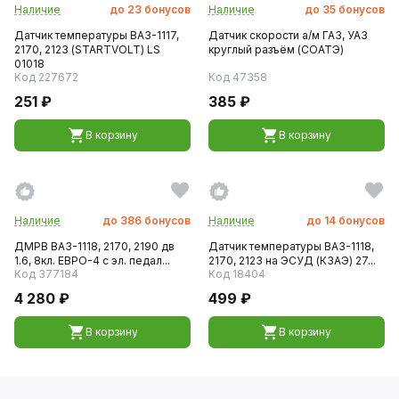
Наличие
до
23
бонусов
Наличие
до
35
бонусов
Датчик температуры ВАЗ-1117,
Датчик скорости а/м ГАЗ, УАЗ
2170, 2123 (STARTVOLT) LS
круглый разъём (СОАТЭ)
01018
Код 227672
Код 47358
251 ₽
385 ₽
В корзину
В корзину
Наличие
до
386
бонусов
Наличие
до
14
бонусов
ДМРВ ВАЗ-1118, 2170, 2190 дв
Датчик температуры ВАЗ-1118,
1.6, 8кл. ЕВРО-4 с эл. педал...
2170, 2123 на ЭСУД (КЗАЭ) 27...
Код 377184
Код 18404
4 280 ₽
499 ₽
В корзину
В корзину