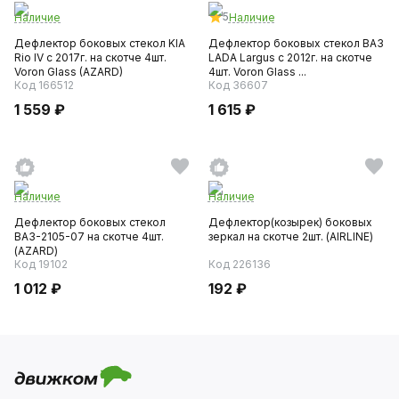
5
Наличие
Наличие
Дефлектор боковых стекол KIA
Дефлектор боковых стекол ВАЗ
Rio IV с 2017г. на скотче 4шт.
LADA Largus с 2012г. на скотче
Voron Glass (AZARD)
4шт. Voron Glass ...
Код 166512
Код 36607
1 559 ₽
1 615 ₽
Наличие
Наличие
Дефлектор боковых стекол
Дефлектор(козырек) боковых
ВАЗ-2105-07 на скотче 4шт.
зеркал на скотче 2шт. (AIRLINE)
(AZARD)
Код 19102
Код 226136
1 012 ₽
192 ₽