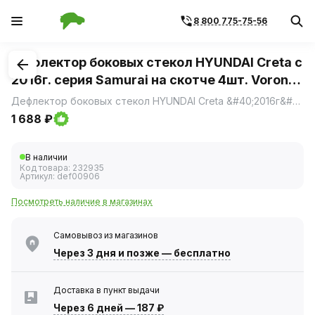
8 800 775-75-56
1
/
1
Дефлектор боковых стекол HYUNDAI Creta с
2016г. серия Samurai на скотче 4шт. Voron
Glass (AZARD)
Дефлектор боковых стекол HYUNDAI Creta &#40;2016г&#41; серия Samurai на скотче Voron Glass &#40;AZARD&#41; 4шт
1 688 ₽
В наличии
Код товара:
232935
Артикул:
def00906
Посмотреть наличие в магазинах
Самовывоз из магазинов
Через 3 дня
и позже — бесплатно
Доставка в пункт выдачи
Через 6 дней
—
187 ₽