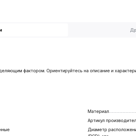
и
Др
деляющим фактором. Ориентируйтесь на описание и характери
Материал
Артикул производите
нные
Диаметр расположени