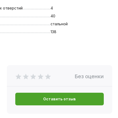
х отверстий
4
40
стальной
138
Без оценки
Оставить отзыв