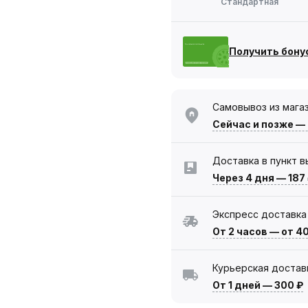
Стандартная
Получить бону
Самовывоз из мага
Сейчас
и позже —
Доставка в пункт 
Через 4 дня
—
187
Экспресс доставка
От 2 часов
—
от 4
Курьерская достав
От 1 дней
—
300 ₽