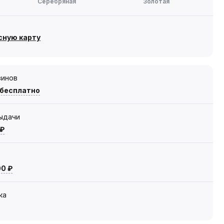
Серебряная
Золотая
сную карту
зинов
 бесплатно
выдачи
 ₽
00 ₽
ка