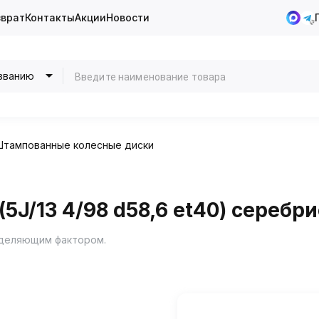
зврат
Контакты
Акции
Новости
званию
Штампованные колесные диски
(5J/13 4/98 d58,6 et40) серебр
еделяющим фактором.