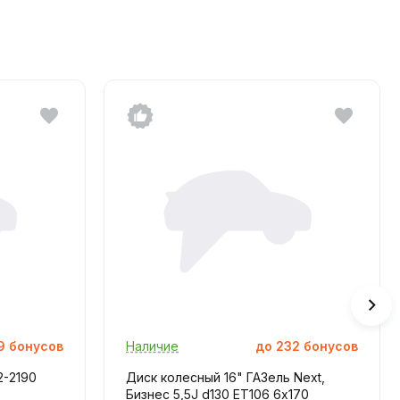
9
бонусов
Наличие
до
232
бонусов
2-2190
Диск колесный 16" ГАЗель Next,
Бизнес 5,5J d130 ET106 6х170