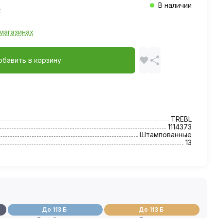
В наличии
магазинах
обавить в корзину
TREBL
1114373
Штампованные
13
До 113 Б
До 113 Б