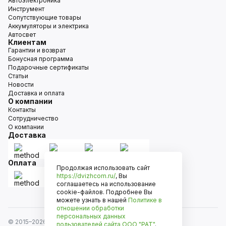
Автоэлектроника
Инструмент
Сопутствующие товары
Аккумуляторы и электрика
Автосвет
Клиентам
Гарантии и возврат
Бонусная программа
Подарочные сертификаты
Статьи
Новости
Доставка и оплата
О компании
Контакты
Сотрудничество
О компании
Доставка
Оплата
Продолжая использовать сайт
https://dvizhcom.ru/
, Вы
соглашаетесь на использование
cookie-файлов. Подробнее Вы
можете узнать в нашей
Политике в
отношении обработки
персональных данных
© 2015–
2026
Движком — сеть магазинов автозапчастей
пользователей сайта
ООО "РАТ"
.