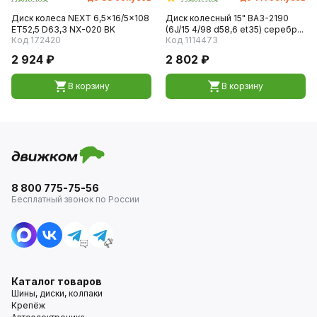
Диск колеса NEXT 6,5x16/5x108
Диск колесный 15" ВАЗ-2190
ET52,5 D63,3 NX-020 BK
(6J/15 4/98 d58,6 et35) серебр...
Код 172420
Код 1114473
2 924 ₽
2 802 ₽
В корзину
В корзину
8 800 775-75-56
Бесплатный звонок по России
Каталог товаров
Шины, диски, колпаки
Крепёж