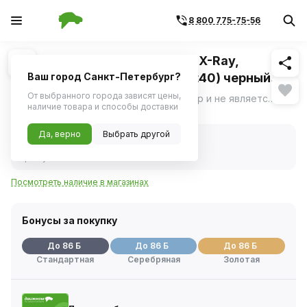
8 800 775-75-56
Похожие
1
/
1
Диск колесный 15" ВАЗ LADA X-Ray,
RENAULT (6J/15 4/100 d60,1 et40) черный
Ваш город Санкт-Петербург?
(TREBL) X40915
От выбранного города зависят цены,
Фото носит ознакомительный характер и не является определяющим фактором.
ещё
наличие товара и способы доставки
Нет в наличии
Да, верно
Выбрать другой
Нет в наличии
Код товара:
1114410
Артикул:
9284689
Посмотреть наличие в магазинах
Бонусы за покупку
До 86 Б
До 86 Б
До 86 Б
Стандартная
Серебряная
Золотая