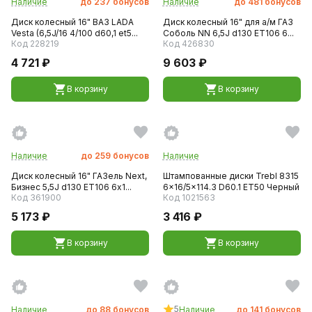
Наличие
до
237
бонусов
Наличие
до
481
бонусов
Диск колесный 16" ВАЗ LADA
Диск колесный 16" для а/м ГАЗ
Vesta (6,5J/16 4/100 d60,1 et5...
Соболь NN 6,5J d130 ET106 6...
Код 228219
Код 426830
4 721 ₽
9 603 ₽
В корзину
В корзину
Наличие
до
259
бонусов
Наличие
Диск колесный 16" ГАЗель Next,
Штампованные диски Trebl 8315
Бизнес 5,5J d130 ET106 6х1...
6x16/5x114.3 D60.1 ET50 Черный
Код 361900
Код 1021563
5 173 ₽
3 416 ₽
В корзину
В корзину
5
Наличие
до
88
бонусов
Наличие
до
141
бонусов