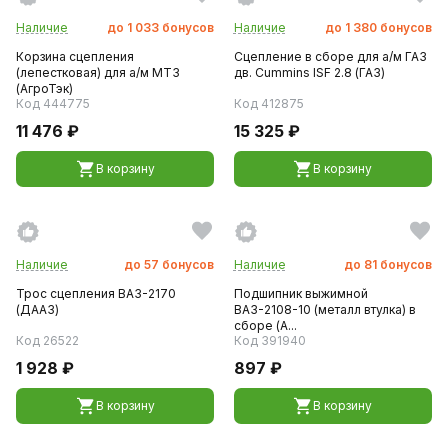
Наличие
до
1 033
бонусов
Наличие
до
1 380
бонусов
Корзина сцепления
Сцепление в сборе для а/м ГАЗ
(лепестковая) для а/м МТЗ
дв. Cummins ISF 2.8 (ГАЗ)
(АгроТэк)
Код 444775
Код 412875
11 476 ₽
15 325 ₽
В корзину
В корзину
Наличие
до
57
бонусов
Наличие
до
81
бонусов
Трос сцепления ВАЗ-2170
Подшипник выжимной
(ДААЗ)
ВАЗ-2108-10 (металл втулка) в
сборе (А...
Код 26522
Код 391940
1 928 ₽
897 ₽
В корзину
В корзину