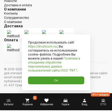
Новости
Доставка и оплата
О компании
Контакты
Сотрудничество
О компании
Доставка
Оплата
Продолжая использовать сайт
https://dvizhcom.ru/
, Вы
соглашаетесь на использование
cookie-файлов. Подробнее Вы
можете узнать в нашей
Политике в
отношении обработки
персональных данных
© 2015–
2026
Движком — сеть магазинов автозапчастей
пользователей сайта
ООО "РАТ"
.
для отечественных автомобилей и иномарок. Информация на сайте
носит исключительно информационный характер и не является
Ок
публичной офертой, определяемой положениями
ст. 437 Гражданского кодекса РФ. Все права защищены.
4%+ скидка
0
Каталог
Корзина
Избранное
Гараж
Вход
СТО