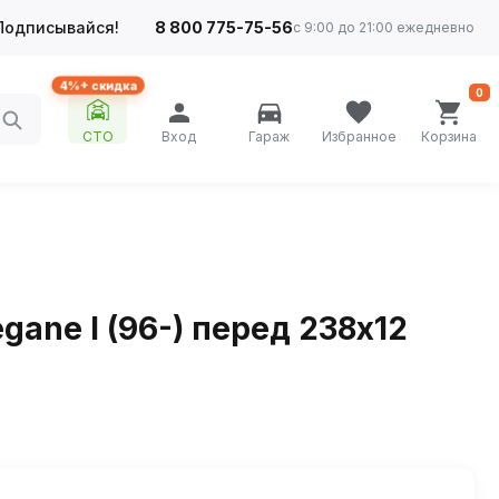
Подписывайся!
8 800 775-75-56
с 9:00 до 21:00 ежедневно
4%+ скидка
0
СТО
Вход
Гараж
Избранное
Корзина
egane I (96-) перед 238x12