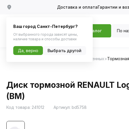
Доставка и оплата
Гарантии и во
Ваш город Санкт-Петербург?
По на
Каталог
От выбранного города зависят цены,
наличие товара и способы доставки
Да, верно
Выбрать другой
Главная
Каталог
Запчасти для отечественных
Тормозная
Диск тормозной RENAULT Logan 
(BM)
Код товара:
241012
Артикул:
bd5758