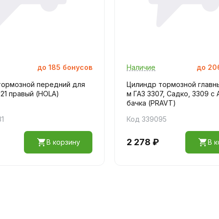
до
185
бонусов
Наличие
до
20
тормозной передний для
Цилиндр тормозной главны
121 правый (HOLA)
м ГАЗ 3307, Садко, 3309 с
бачка (PRAVT)
31
Код 339095
2 278 ₽
В корзину
В к