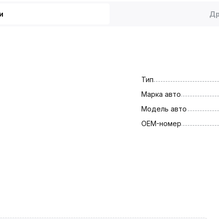
и
Др
Тип
Марка авто
Модель авто
OEM-номер