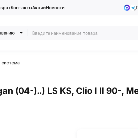
зврат
Контакты
Акции
Новости
званию
 система
(04-)..) LS KS, Clio I II 90-, M