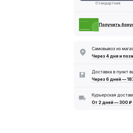
Стандартная
Получить бону
Самовывоз из мага
Через 4 дня
и поз
Доставка в пункт 
Через 6 дней
—
18
Курьерская достав
От 2 дней
—
300 ₽