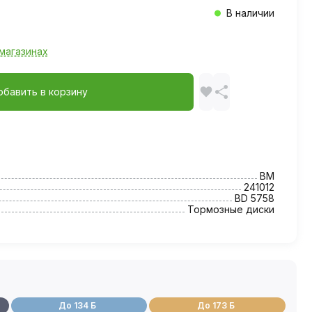
В наличии
магазинах
обавить в корзину
BM
241012
BD 5758
Тормозные диски
До 134 Б
До 173 Б