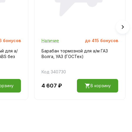
6
бонусов
Наличие
до
415
бонусов
й для а/
Барабан тормозной для а/м ГАЗ
 ABS без
Волга, УАЗ (ГОСТех)
Код 340730
4 607 ₽
орзину
В корзину