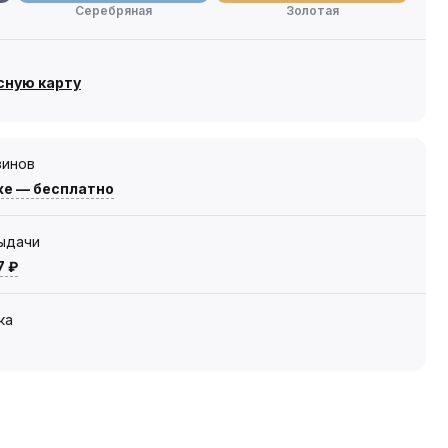
Серебряная
Золотая
сную карту
зинов
же — бесплатно
выдачи
7 ₽
ка