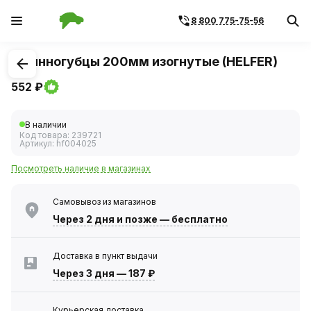
8 800 775-75-56
1
/
1
Длинногубцы 200мм изогнутые (HELFER)
552 ₽
В наличии
Код товара:
239721
Артикул:
hf004025
Посмотреть наличие в магазинах
Самовывоз из магазинов
Через 2 дня
и позже — бесплатно
Доставка в пункт выдачи
Через 3 дня
—
187 ₽
Курьерская доставка