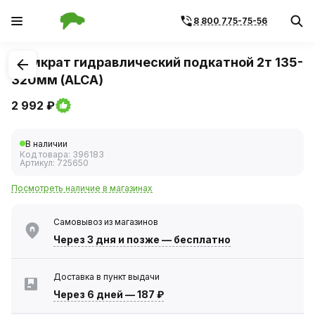
8 800 775-75-56
1
/
2
Домкрат гидравлический подкатной 2т 135-
320мм (ALCA)
2 992 ₽
В наличии
Код товара:
396183
Артикул:
725650
Посмотреть наличие в магазинах
Самовывоз из магазинов
Через 3 дня
и позже — бесплатно
Доставка в пункт выдачи
Через 6 дней
—
187 ₽