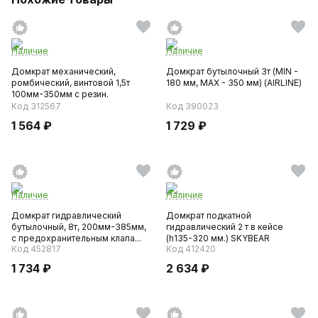
Наличие
Наличие
Домкрат механический,
Домкрат бутылочный 3т (MIN -
ромбический, винтовой 1,5т
180 мм, MAX - 350 мм) (AIRLINE)
100мм-350мм с резин.
опорной...
Код 312567
Код 390023
1 564 ₽
1 729 ₽
Наличие
Наличие
Домкрат гидравлический
Домкрат подкатной
бутылочный, 8т, 200мм-385мм,
гидравлический 2 т в кейсе
с предохранительным клапа...
(h135-320 мм.) SKYBEAR
Код 452817
Код 412420
1 734 ₽
2 634 ₽