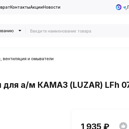
зврат
Контакты
Акции
Новости
званию
, вентиляция и омыватели
 для а/м КАМАЗ (LUZAR) LFh 0
1 935 ₽