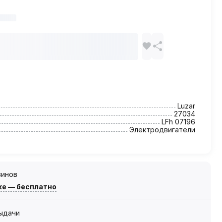
Luzar
27034
LFh 07196
Электродвигатели
зинов
же — бесплатно
выдачи