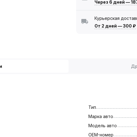
Через 6 дней
—
18
Курьерская достав
От 2 дней
—
300 ₽
и
Др
Тип
Марка авто
Модель авто
OEM-номер