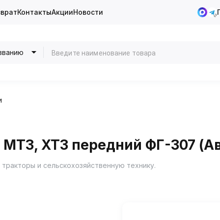
зврат
Контакты
Акции
Новости
званию
и
 МТЗ, ХТЗ передний ФГ-307 (А
 тракторы и сельскохозяйственную технику.