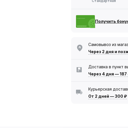
Стандартная
Получить бону
Самовывоз из мага
Через 2 дня
и поз
Доставка в пункт 
Через 4 дня
—
187
Курьерская достав
От 2 дней
—
300 ₽