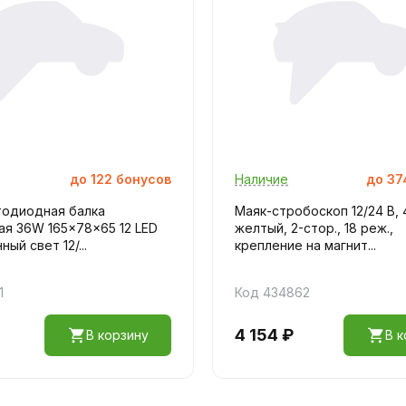
до
122
бонусов
Наличие
до
37
тодиодная балка
Маяк-стробоскоп 12/24 В, 
ая 36W 165x78x65 12 LED
желтый, 2-стор., 18 реж.,
ый свет 12/...
крепление на магнит...
1
Код 434862
4 154 ₽
В корзину
В к