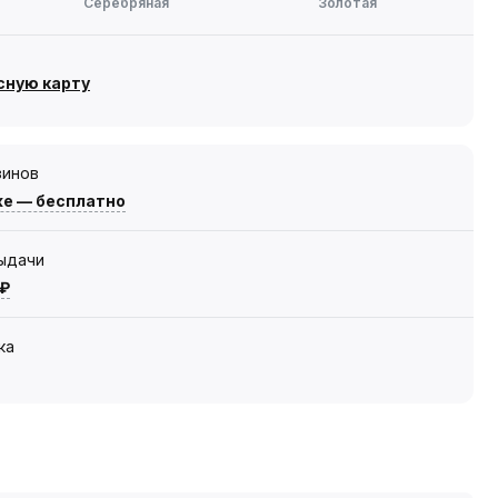
Серебряная
Золотая
сную карту
зинов
же — бесплатно
выдачи
 ₽
ка