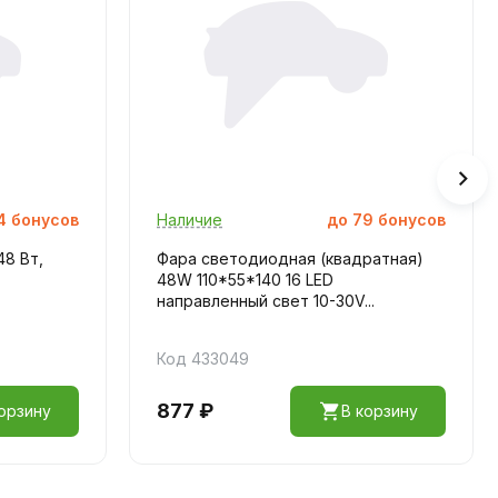
4
бонусов
Наличие
до
79
бонусов
48 Вт,
Фара светодиодная (квадратная)
48W 110*55*140 16 LED
направленный свет 10-30V...
Код 433049
877 ₽
орзину
В корзину