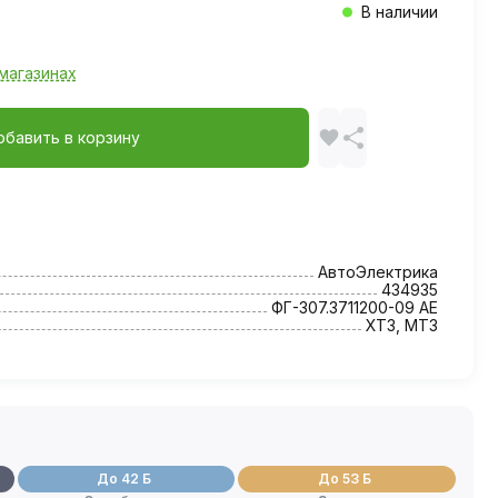
В наличии
магазинах
обавить в корзину
АвтоЭлектрика
434935
ФГ-307.3711200-09 AE
ХТЗ, МТЗ
До 42 Б
До 53 Б