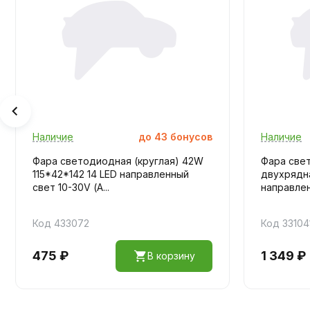
Наличие
до
43
бонусов
Наличие
Фара светодиодная (круглая) 42W
Фара све
115*42*142 14 LED направленный
двухрядн
свет 10-30V (А...
направленн
Код 433072
Код 33104
475 ₽
1 349 ₽
В корзину