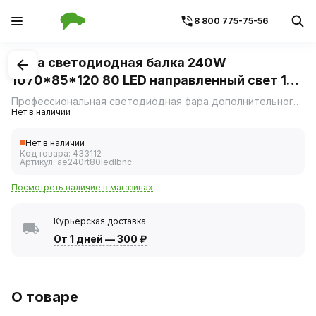
8 800 775-75-56
1
/
3
Фара светодиодная балка 240W
1070*85*120 80 LED направленный свет 10-
30V (АвтоЭлектрика)
Профессиональная светодиодная фара дополнительного освещения с направленным световым потоком.
Нет в наличии
Нет в наличии
Код товара:
433112
Артикул:
ae240rt80ledlbhc
Посмотреть наличие в магазинах
Курьерская доставка
От 1 дней
—
300 ₽
О товаре