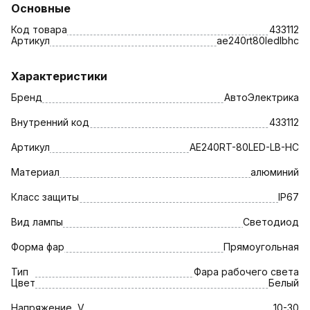
Основные
Код товара
433112
Артикул
ae240rt80ledlbhc
Характеристики
Бренд
АвтоЭлектрика
Внутренний код
433112
Артикул
AE240RT-80LED-LB-HC
Материал
алюминий
Класс защиты
IP67
Вид лампы
Светодиод
Форма фар
Прямоугольная
Тип
Фара рабочего света
Цвет
Белый
Напряжение, V
10-30