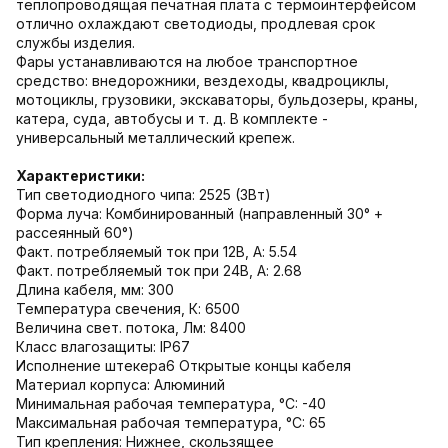
теплопроводящая печатная плата с термоинтерфейсом
отлично охлаждают светодиоды, продлевая срок
службы изделия.
Фары устанавливаются на любое транспортное
средство: внедорожники, вездеходы, квадроциклы,
мотоциклы, грузовики, экскаваторы, бульдозеры, краны,
катера, суда, автобусы и т. д. В комплекте -
универсальный металлический крепеж.
Характеристики:
Тип светодиодного чипа: 2525 (3Вт)
Форма луча: Комбинированный (направленный 30° +
рассеянный 60°)
Факт. потребляемый ток при 12В, А: 5.54
Факт. потребляемый ток при 24В, А: 2.68
Длина кабеля, мм: 300
Температура свечения, К: 6500
Величина свет. потока, Лм: 8400
Класс влагозащиты: IP67
Исполнение штекера6 Открытые концы кабеля
Материал корпуса: Алюминий
Минимальная рабочая температура, °C: -40
Максимальная рабочая температура, °C: 65
Тип крепления: Нижнее, скользящее