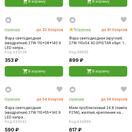
В корзину
В корзину
5
Наличие
до
32
бонусов
Наличие
до
81
бонусов
Фара светодиодная
Фара светодиодная (круглая)
(квадратная) 27W 110*28*140 9
27W 110х54 4D EPISTAR х9шт. 1...
LED напра...
Код 433038
Код 99605
353 ₽
899 ₽
В корзину
В корзину
Наличие
до
54
бонусов
Наличие
до
56
бонусов
Фара светодиодная
Маяк проблесковый 24 В (лампа
(квадратная) 27W 110*55*140 9
P21W), желтый, крепление на...
LED напра...
Код 433042
Код 434866
590 ₽
617 ₽