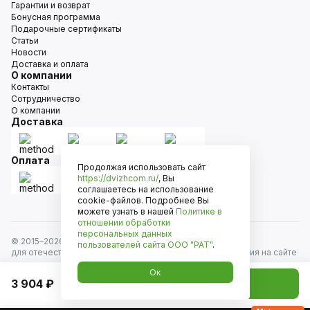
Гарантии и возврат
Бонусная программа
Подарочные сертификаты
Статьи
Новости
Доставка и оплата
О компании
Контакты
Сотрудничество
О компании
Доставка
Оплата
Продолжая использовать сайт
https://dvizhcom.ru/
, Вы
соглашаетесь на использование
cookie-файлов. Подробнее Вы
можете узнать в нашей
Политике в
отношении обработки
персональных данных
© 2015–
2026
Движком — сеть магазинов автозапчастей
пользователей сайта
ООО "РАТ"
.
для отечественных автомобилей и иномарок. Информация на сайте
носит исключительно информационный характер и не является
Ок
публичной офертой, определяемой положениями
3 904 ₽
Добавить в корзину
ст. 437 Гражданского кодекса РФ. Все права защищены.