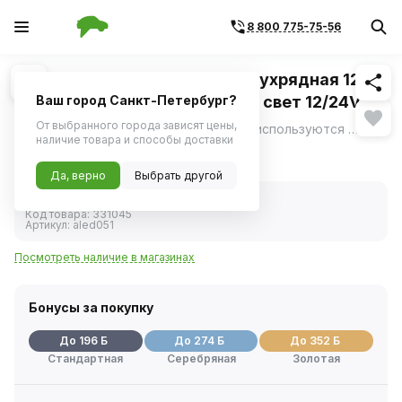
8 800 775-75-56
Похожие
1
/
3
Фара светодиодная балка двухрядная 126W
505x78x65 42 LED комбинир. свет 12/24V
Ваш город Санкт-Петербург?
(AIRLINE)
От выбранного города зависят цены,
Светодиодные фары рабочего света используются как дополнительный источник света.
ещё
наличие товара и способы доставки
3 904 ₽
Да, верно
Выбрать другой
В наличии
Код товара:
331045
Артикул:
aled051
Посмотреть наличие в магазинах
Бонусы за покупку
До 196 Б
До 274 Б
До 352 Б
Стандартная
Серебряная
Золотая