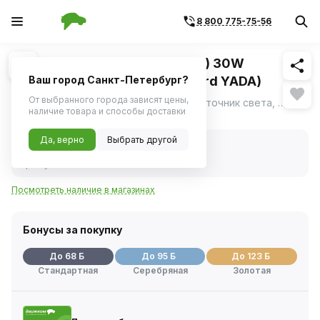
8 800 775-75-56
Похожие
1
/
2
Фара светодиодная (круглая) 30W
встраиваемая 90*90*72 (Nord YADA)
Ваш город Санкт-Петербург?
От выбранного города зависят цены,
Фара рабочего света - это мощный источник света, предназначенный для внедорожного использования , для работы от электросети транспортного средства.
ещё
наличие товара и способы доставки
Нет в наличии
Да, верно
Выбрать другой
Нет в наличии
Код товара:
413788
Артикул:
907688
Посмотреть наличие в магазинах
Бонусы за покупку
До 68 Б
До 95 Б
До 123 Б
Стандартная
Серебряная
Золотая