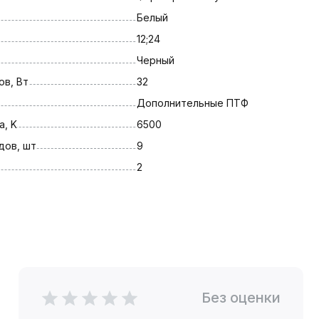
Белый
12;24
Черный
в, Вт
32
Дополнительные ПТФ
, K
6500
дов, шт
9
2
Без оценки