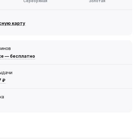
Серебряная
Золотая
сную карту
зинов
же — бесплатно
выдачи
7 ₽
ка