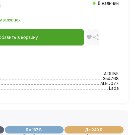
В наличии
магазинах
обавить в корзину
AIRLINE
354768
ALED077
Lada
До 187 Б
До 240 Б