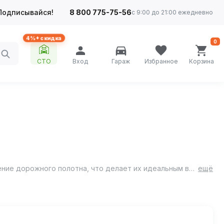
Подписывайся!
8 800 775-75-56
с 9:00 до 21:00 ежедневно
4%+ скидка
0
СТО
Вход
Гараж
Избранное
Корзина
Противотуманные фары с разъемом H11 и регулируемой световой границей обеспечивают мощное и равномерное освещение дорожного полотна, что делает их идеальным выбором для эксплуатации в условиях ограниченной видимости, включая ночное время суток и неблагоприятные погодные условия.
ещё