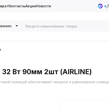
зврат
Контакты
Акции
Новости
званию
и
 32 Вт 90мм 2шт (AIRLINE)