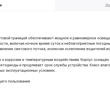
и
Др
етовой границей обеспечивают мощное и равномерное освеще
ости, включая ночное время суток и неблагоприятные погодны
авление светового потока, исключая ослепление водителей 
о к коррозии и температурным воздействиям. Корпус оснащё
ветодиоды и продлевает срок службы устройства. Класс влаг
ых эксплуатационных условиях.
его пользования.