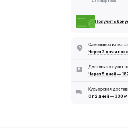
Стандартная
Получить бону
Самовывоз из мага
Через 2 дня
и поз
Доставка в пункт 
Через 5 дней
—
18
Курьерская достав
От 2 дней
—
300 ₽