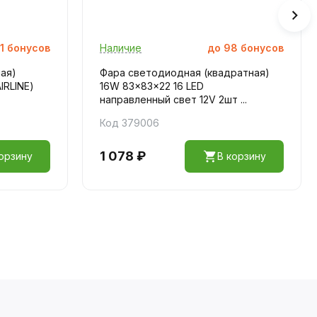
1
бонусов
Наличие
до
98
бонусов
ая)
Фара светодиодная (квадратная)
IRLINE)
16W 83x83x22 16 LED
направленный свет 12V 2шт ...
Код 379006
1 078 ₽
орзину
В корзину