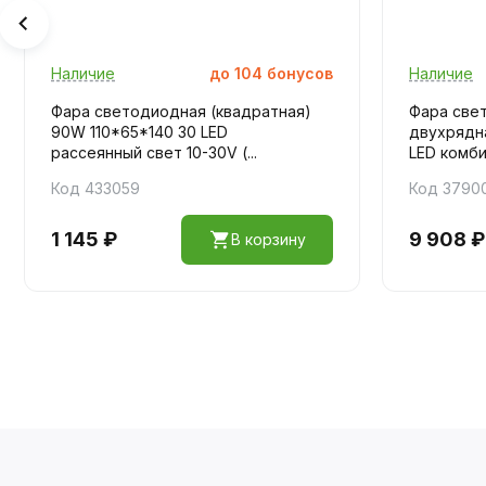
Наличие
до
104
бонусов
Наличие
Фара светодиодная (квадратная)
Фара све
90W 110*65*140 30 LED
двухрядн
рассеянный свет 10-30V (...
LED комбин
Код 433059
Код 3790
1 145 ₽
9 908 ₽
В корзину