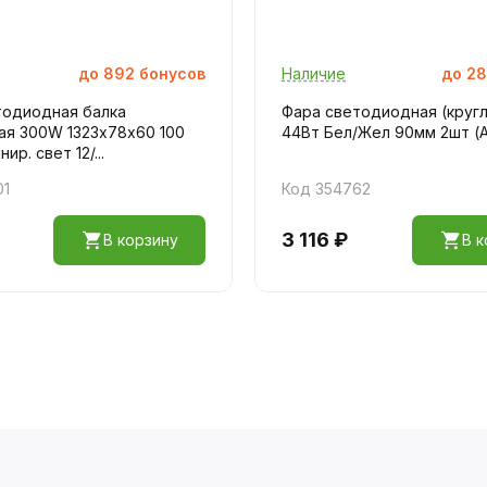
до
892
бонусов
Наличие
до
28
тодиодная балка
Фара светодиодная (кругл
ая 300W 1323х78х60 100
44Вт Бел/Жел 90мм 2шт (A
ир. свет 12/...
01
Код 354762
3 116 ₽
В корзину
В к