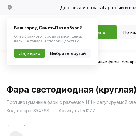
Доставка и оплата
Гарантии и во
Ваш город Санкт-Петербург?
По на
Каталог
От выбранного города зависят цены,
наличие товара и способы доставки
Да, верно
Выбрать другой
Главная
Каталог
Автосвет
Дополнительные фары, фонар
Фара светодиодная (круглая)
Код товара:
354768
Артикул:
aled077