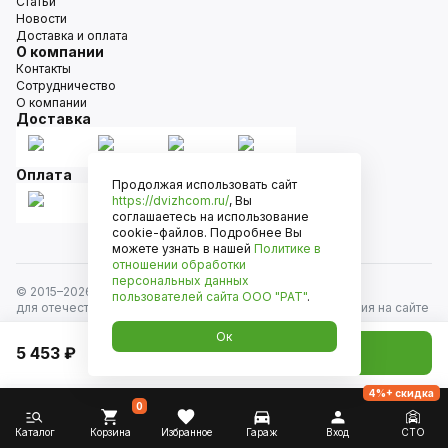
Статьи
Новости
Доставка и оплата
О компании
Контакты
Сотрудничество
О компании
Доставка
Оплата
Продолжая использовать сайт
https://dvizhcom.ru/
, Вы
соглашаетесь на использование
cookie-файлов. Подробнее Вы
можете узнать в нашей
Политике в
отношении обработки
персональных данных
© 2015–
2026
Движком — сеть магазинов автозапчастей
пользователей сайта
ООО "РАТ"
.
для отечественных автомобилей и иномарок. Информация на сайте
носит исключительно информационный характер и не является
Ок
публичной офертой, определяемой положениями
5 453 ₽
Добавить в корзину
ст. 437 Гражданского кодекса РФ. Все права защищены.
4%+ скидка
0
Каталог
Корзина
Избранное
Гараж
Вход
СТО