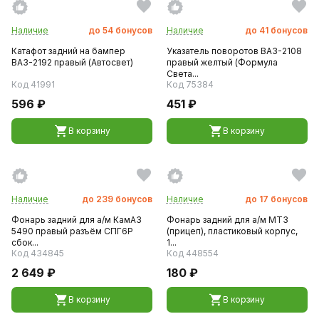
Наличие
до
54
бонусов
Наличие
до
41
бонусов
Катафот задний на бампер
Указатель поворотов ВАЗ-2108
ВАЗ-2192 правый (Автосвет)
правый желтый (Формула
Света...
Код 41991
Код 75384
596 ₽
451 ₽
В корзину
В корзину
Наличие
до
239
бонусов
Наличие
до
17
бонусов
Фонарь задний для а/м КамАЗ
Фонарь задний для а/м МТЗ
5490 правый разъём СПГ6Р
(прицеп), пластиковый корпус,
сбок...
1...
Код 434845
Код 448554
2 649 ₽
180 ₽
В корзину
В корзину