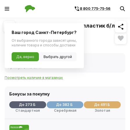
8 800 775-75-56
Похожие
1
/
2
Фара ВАЗ-1118 левая в сборе пластик б/л
(Формула Света)
Ваш город Санкт-Петербург?
От выбранного города зависят цены,
5 453 ₽
наличие товара и способы доставки
Да, верно
Выбрать другой
В наличии
Код товара:
229916
Артикул:
2111813711
Посмотреть наличие в магазинах
Бонусы за покупку
До 273 Б
До 382 Б
До 491 Б
Стандартная
Серебряная
Золотая