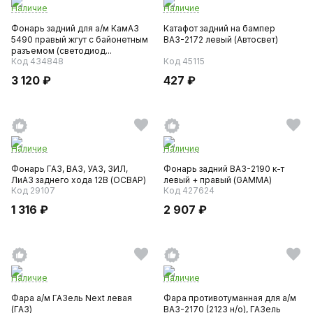
Наличие
Наличие
Фонарь задний для а/м КамАЗ
Катафот задний на бампер
5490 правый жгут с байонетным
ВАЗ-2172 левый (Автосвет)
разъемом (светодиод...
Код 434848
Код 45115
3 120 ₽
427 ₽
Наличие
Наличие
Фонарь ГАЗ, ВАЗ, УАЗ, ЗИЛ,
Фонарь задний ВАЗ-2190 к-т
ЛиАЗ заднего хода 12В (ОСВАР)
левый + правый (GAMMA)
Код 29107
Код 427624
1 316 ₽
2 907 ₽
Наличие
Наличие
Фара а/м ГАЗель Next левая
Фара противотуманная для а/м
(ГАЗ)
ВАЗ-2170 (2123 н/о), ГАЗель