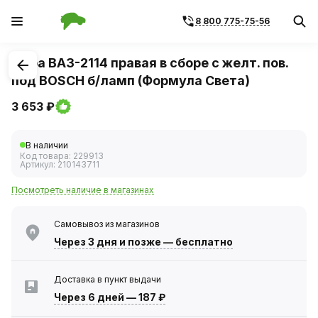
8 800 775-75-56
1
/
2
Фара ВАЗ-2114 правая в сборе c желт. пов.
под BOSCH б/ламп (Формула Света)
3 653 ₽
В наличии
Код товара:
229913
Артикул:
210143711
Посмотреть наличие в магазинах
Самовывоз из магазинов
Через 3 дня
и позже — бесплатно
Доставка в пункт выдачи
Через 6 дней
—
187 ₽