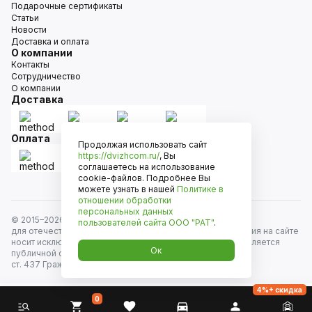
Подарочные сертификаты
Статьи
Новости
Доставка и оплата
О компании
Контакты
Сотрудничество
О компании
Доставка
Оплата
Продолжая использовать сайт
https://dvizhcom.ru/
, Вы
соглашаетесь на использование
cookie-файлов. Подробнее Вы
можете узнать в нашей
Политике в
отношении обработки
персональных данных
© 2015–
2026
Движком — сеть магазинов автозапчастей
пользователей сайта
ООО "РАТ"
.
для отечественных автомобилей и иномарок. Информация на сайте
носит исключительно информационный характер и не является
Ок
публичной офертой, определяемой положениями
ст. 437 Гражданского кодекса РФ. Все права защищены.
4%+ скидка
0