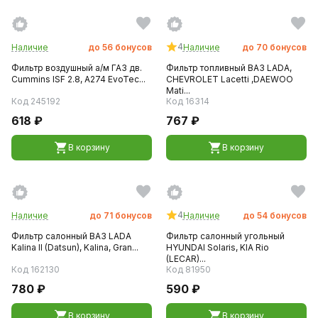
4
Наличие
до
56
бонусов
Наличие
до
70
бонусов
Фильтр воздушный а/м ГАЗ дв.
Фильтр топливный ВАЗ LADA,
Cummins ISF 2.8, А274 EvoTec...
CHEVROLET Lacetti ,DAEWOO
Mati...
Код 245192
Код 16314
618 ₽
767 ₽
В корзину
В корзину
4
Наличие
до
71
бонусов
Наличие
до
54
бонусов
Фильтр салонный ВАЗ LADA
Фильтр салонный угольный
Kalina II (Datsun), Kalina, Gran...
HYUNDAI Solaris, KIA Rio
(LECAR)...
Код 162130
Код 81950
780 ₽
590 ₽
В корзину
В корзину