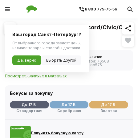
8 800 775-75-56
Похожие
1
/
1
Фильтр масляный HONDA Accord/Civic/CR-V
1.4-2.4 (FILTRON) OP575
Ваш город Санкт-Петербург?
Нет в наличии
От выбранного города зависят цены,
наличие товара и способы доставки
5.0
Нет в наличии
Да, верно
Выбрать другой
Код товара:
76508
1 отзыв
Артикул:
op575
Посмотреть наличие в магазинах
Бонусы за покупку
До 17 Б
До 17 Б
До 17 Б
Стандартная
Серебряная
Золотая
Получить бонусную карту