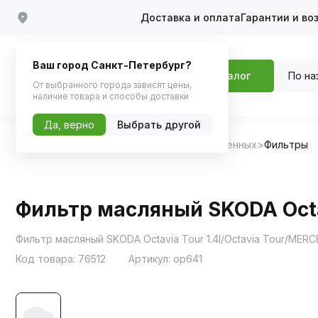
Доставка и оплата
Гарантии и во
Ваш город Санкт-Петербург?
По на
Каталог
От выбранного города зависят цены,
наличие товара и способы доставки
Да, верно
Выбрать другой
Главная
Каталог
Запчасти для отечественных
Фильтры
Фильтр масляный SKODA Octav
Фильтр масляный SKODA Octavia Tour 1.4l/Octavia Tour/MERCEDE
Код товара:
76512
Артикул:
op641