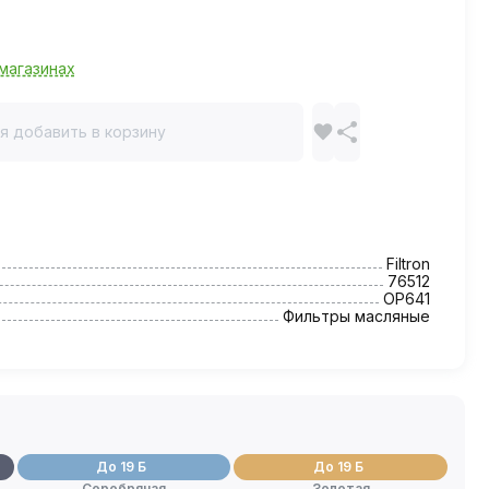
магазинах
я добавить в корзину
Filtron
76512
OP641
Фильтры масляные
До 19 Б
До 19 Б
Серебряная
Золотая