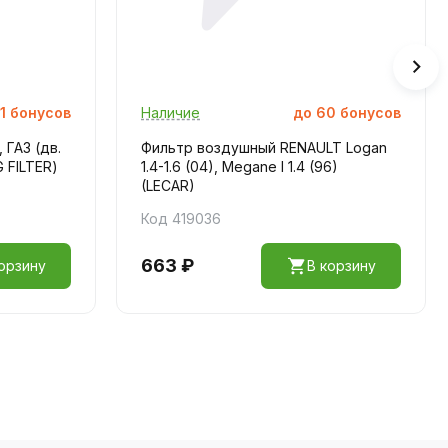
1
бонусов
Наличие
до
60
бонусов
 ГАЗ (дв.
Фильтр воздушный RENAULT Logan
 FILTER)
1.4-1.6 (04), Megane I 1.4 (96)
(LECAR)
Код 419036
663 ₽
орзину
В корзину