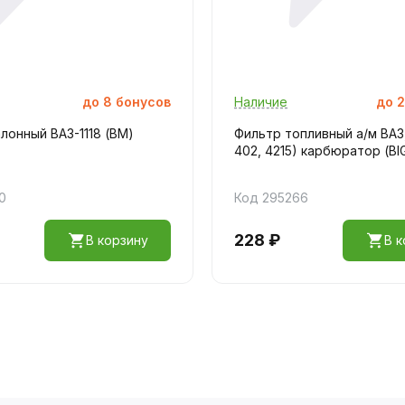
до
8
бонусов
Наличие
до
2
лонный ВАЗ-1118 (BM)
Фильтр топливный а/м ВАЗ,
402, 4215) карбюратор (BIG
0
Код 295266
228 ₽
В корзину
В к