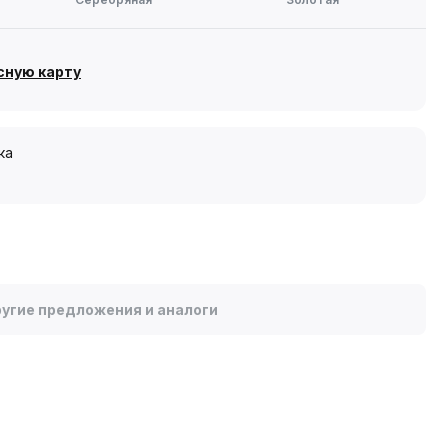
сную карту
ка
угие предложения и аналоги