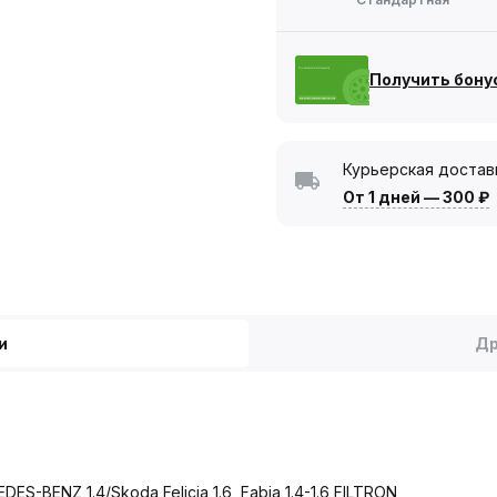
Получить бону
Курьерская достав
От 1 дней
—
300 ₽
и
Др
S-BENZ 1.4/Skoda Felicia 1.6, Fabia 1.4-1.6 FILTRON