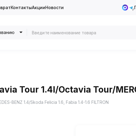
зврат
Контакты
Акции
Новости
званию
ia Tour 1.4l/Octavia Tour/ME
S-BENZ 1.4/Skoda Felicia 1.6, Fabia 1.4-1.6 FILTRON