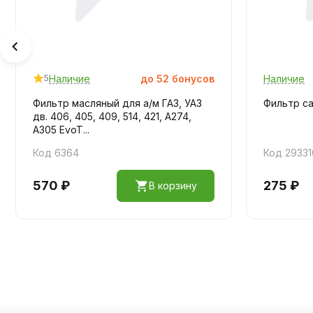
Наличие
до
52
бонусов
Наличие
5
Фильтр масляный для а/м ГАЗ, УАЗ
Фильтр са
дв. 406, 405, 409, 514, 421, A274,
A305 EvoT...
Код 6364
Код 29331
570 ₽
275 ₽
В корзину