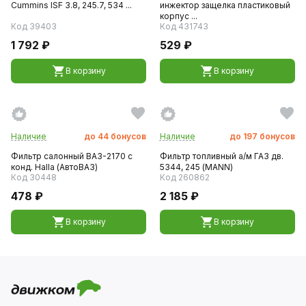
Cummins ISF 3.8, 245.7, 534 ...
инжектор защелка пластиковый
корпус ...
Код 39403
Код 431743
1 792 ₽
529 ₽
В корзину
В корзину
Наличие
до
44
бонусов
Наличие
до
197
бонусов
Фильтр салонный ВАЗ-2170 с
Фильтр топливный а/м ГАЗ дв.
конд. Halla (АвтоВАЗ)
5344, 245 (MANN)
Код 30448
Код 260862
478 ₽
2 185 ₽
В корзину
В корзину