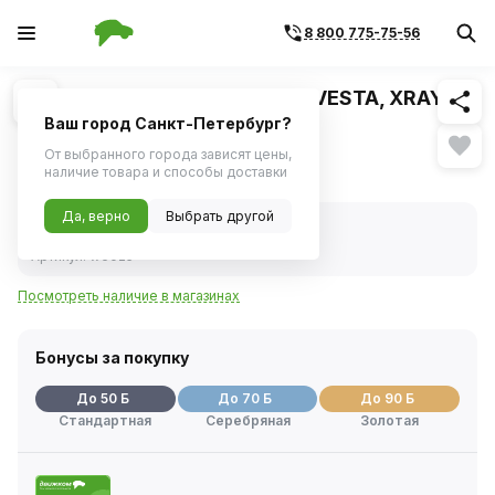
8 800 775-75-56
Похожие
1
/
1
Фильтр масляный ВАЗ LADA VESTA, XRAY,
H4M RENAULT (MANN)
Ваш город Санкт-Петербург?
От выбранного города зависят цены,
993 ₽
наличие товара и способы доставки
Да, верно
Выбрать другой
В наличии
Код товара:
254001
Артикул:
w6025
Посмотреть наличие в магазинах
Бонусы за покупку
До 50 Б
До 70 Б
До 90 Б
Стандартная
Серебряная
Золотая