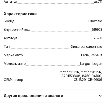
Артикул
as711
Характеристики
Бренд
Finwhale
Внутренний код
59603
Артикул
AS711
Тип
Фильтры салонные
Марка авто
Lada, Renault
Модель авто
Largus, Logan
272772132R, 272772835R,
8201153808, 8450104100,
OEM-номер
CU1829, GB-9906
Другие предложения и аналоги