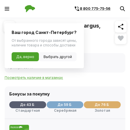
8 800 775-75-56
Похожие
1
/
1
Фильтр салонный ВАЗ LADA Largus,
RENAULT Logan (Finwhale)
Ваш город Санкт-Петербург?
От выбранного города зависят цены,
841 ₽
наличие товара и способы доставки
Да, верно
Выбрать другой
В наличии
Код товара:
59603
Артикул:
as711
Посмотреть наличие в магазинах
Бонусы за покупку
До 43 Б
До 59 Б
До 76 Б
Стандартная
Серебряная
Золотая