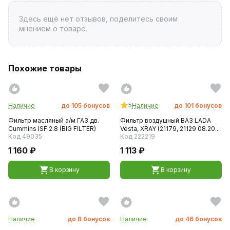
Здесь ещё нет отзывов, поделитесь своим
мнением о товаре.
Похожие товары
5
Наличие
до
105
бонусов
Наличие
до
101
бонусов
Фильтр масляный а/м ГАЗ дв.
Фильтр воздушный ВАЗ LADA
Cummins ISF 2.8 (BIG FILTER)
Vesta, XRAY (21179, 21129 08.20...
Код 49035
Код 222219
1 160 ₽
1 113 ₽
В корзину
В корзину
Наличие
до
8
бонусов
Наличие
до
46
бонусов