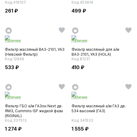
Код 416107
Код 453616
261 ₽
499 ₽
Наличие
Наличие
Фильтр масляный ВАЗ-2101, УАЗ
Фильтр масляный для а/м
(Невский Фильтр)
ВАЗ-2101, УАЗ (HOLA)
Код 12849
Код 81231
533 ₽
410 ₽
Наличие
Наличие
Фильтр ГБО а/м ГАЗон Next дв.
Фильтр масляный а/м ГАЗ дв.
ЯМЗ, Cummins ISF жидкой фазы
534 высокий (ГАЗ)
(RIGINAL)
Код 337513
Код 341533
1 274 ₽
1 555 ₽