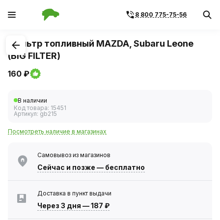
8 800 775-75-56
1
/
3
Фильтр топливный MAZDA, Subaru Leone
(BIG FILTER)
160 ₽
В наличии
Код товара:
15451
Артикул:
gb215
Посмотреть наличие в магазинах
Самовывоз из магазинов
Сейчас
и позже — бесплатно
Доставка в пункт выдачи
Через 3 дня
—
187 ₽