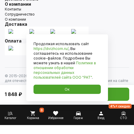
О компании
Контакты
Сотрудничество
О компании
Доставка
Оплата
Продолжая использовать сайт
https://dvizhcom.ru/
, Вы
соглашаетесь на использование
cookie-файлов. Подробнее Вы
можете узнать в нашей
Политике в
отношении обработки
персональных данных
© 2015–
2026
Движком — сеть магазинов автозапчастей
пользователей сайта
ООО "РАТ"
.
для отечественных автомобилей и иномарок. Информация на сайте
носит исключительно информационный характер и не является
Ок
публичной офертой, определяемой положениями
1 848 ₽
Добавить в корзину
ст. 437 Гражданского кодекса РФ. Все права защищены.
4%+ скидка
0
Каталог
Корзина
Избранное
Гараж
Вход
СТО