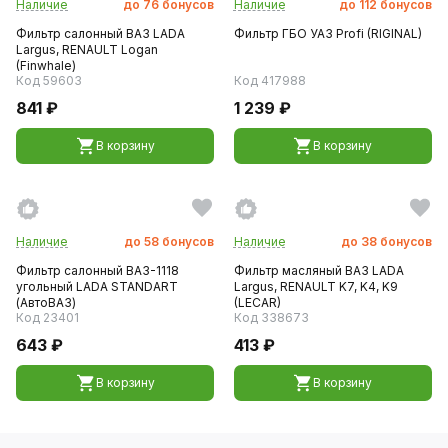
Наличие
до
76
бонусов
Наличие
до
112
бонусов
Фильтр салонный ВАЗ LADA
Фильтр ГБО УАЗ Profi (RIGINAL)
Largus, RENAULT Logan
(Finwhale)
Код 59603
Код 417988
841 ₽
1 239 ₽
В корзину
В корзину
Наличие
до
58
бонусов
Наличие
до
38
бонусов
Фильтр салонный ВАЗ-1118
Фильтр масляный ВАЗ LADA
угольный LADA STANDART
Largus, RENAULT K7, K4, K9
(АвтоВАЗ)
(LECAR)
Код 23401
Код 338673
643 ₽
413 ₽
В корзину
В корзину