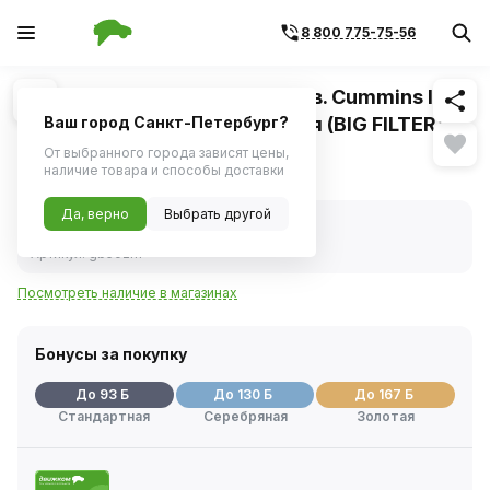
8 800 775-75-56
Похожие
1
/
3
Фильтр воздушный а/м ГАЗ дв. Cummins ISF
3.8, 245.7, 534 ул. фильтрация (BIG FILTER)
Ваш город Санкт-Петербург?
От выбранного города зависят цены,
1 848 ₽
наличие товара и способы доставки
Да, верно
Выбрать другой
В наличии
Код товара:
212470
Артикул:
gb502m
Посмотреть наличие в магазинах
Бонусы за покупку
До 93 Б
До 130 Б
До 167 Б
Стандартная
Серебряная
Золотая