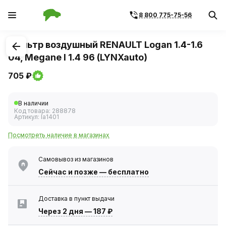
8 800 775-75-56
1
/
3
Фильтр воздушный RENAULT Logan 1.4-1.6
04, Megane I 1.4 96 (LYNXauto)
705 ₽
В наличии
Код товара:
288878
Артикул:
la1401
Посмотреть наличие в магазинах
Самовывоз из магазинов
Сейчас
и позже — бесплатно
Доставка в пункт выдачи
Через 2 дня
—
187 ₽