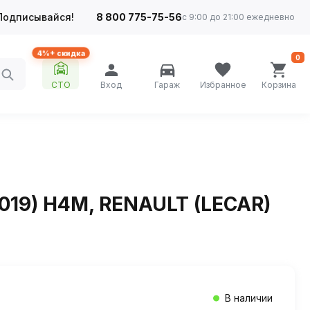
Подписывайся!
8 800 775-75-56
с 9:00 до 21:00 ежедневно
4%+ скидка
0
СТО
Вход
Гараж
Избранное
Корзина
2019) Н4М, RENAULT (LECAR)
В наличии