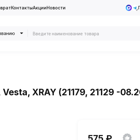
зврат
Контакты
Акции
Новости
званию
esta, XRAY (21179, 21129 -08.
575 ₽