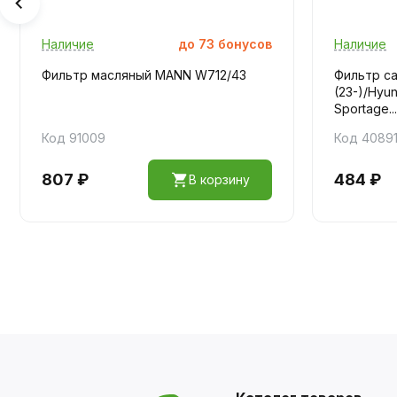
Наличие
до
73
бонусов
Наличие
Фильтр масляный MANN W712/43
Фильтр са
(23-)/Hyund
Sportage...
Код 91009
Код 4089
807 ₽
484 ₽
В корзину