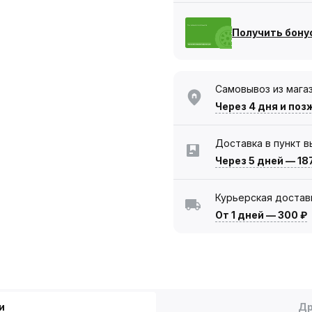
Получить бону
Самовывоз из мага
Через 4 дня
и поз
Доставка в пункт 
Через 5 дней
—
18
Курьерская достав
От 1 дней
—
300 ₽
и
Др