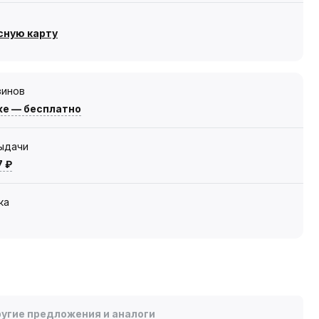
сную карту
зинов
же — бесплатно
выдачи
7 ₽
ка
угие предложения и аналоги