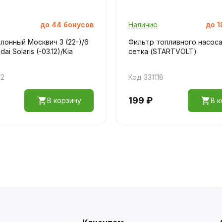
до
44
бонусов
Наличие
до
1
лонный Москвич 3 (22-)/6
Фильтр топливного насоса
ai Solaris (-03.12)/Kia
сетка (STARTVOLT)
12
Код 331118
199 ₽
В корзину
В к