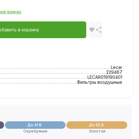
магазинах
обавить в корзину
Lecar
229467
LECAR019190401
Фильтры воздушные
До 41 Б
До 52 Б
Серебряная
Золотая