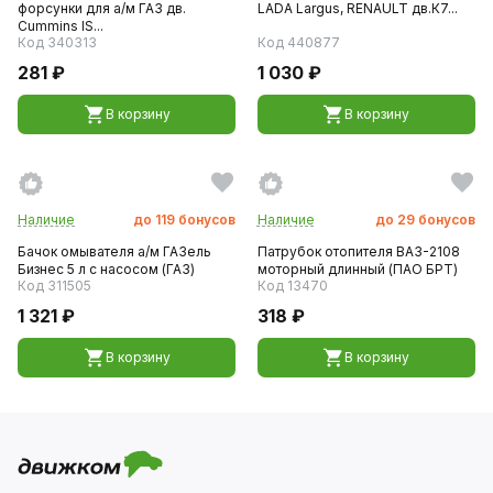
форсунки для а/м ГАЗ дв.
LADA Largus, RENAULT дв.К7...
Cummins IS...
Код 340313
Код 440877
281 ₽
1 030 ₽
В корзину
В корзину
Наличие
до
119
бонусов
Наличие
до
29
бонусов
Бачок омывателя а/м ГАЗель
Патрубок отопителя ВАЗ-2108
Бизнес 5 л с насосом (ГАЗ)
моторный длинный (ПАО БРТ)
Код 311505
Код 13470
1 321 ₽
318 ₽
В корзину
В корзину