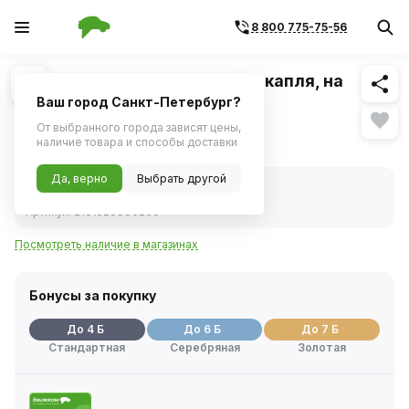
8 800 775-75-56
Похожие
1
/
1
Форсунка омывателя (2 отв.) капля, на
защелке
Ваш город Санкт-Петербург?
От выбранного города зависят цены,
73 ₽
наличие товара и способы доставки
Да, верно
Выбрать другой
В наличии
Код товара:
85691
Артикул:
2101520806200
Посмотреть наличие в магазинах
Бонусы за покупку
До 4 Б
До 6 Б
До 7 Б
Стандартная
Серебряная
Золотая