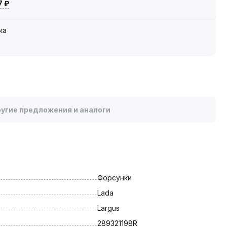
7 ₽
ка
угие предложения и аналоги
Форсунки
Lada
Largus
289321198R