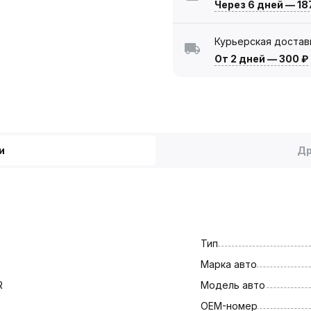
Через 6 дней
—
18
Курьерская достав
От 2 дней
—
300 ₽
и
Др
Тип
Марка авто
R
Модель авто
OEM-номер