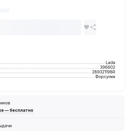
Lada
396602
289321198R
Форсунки
зинов
же — бесплатно
выдачи