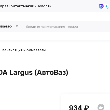
зврат
Контакты
Акции
Новости
званию
, вентиляция и омыватели
A Largus (АвтоВаз)
934 ₽