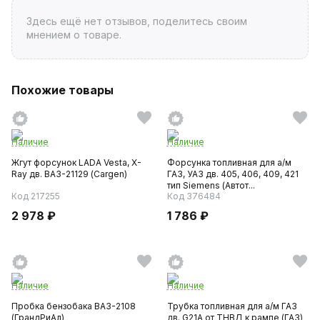
Здесь ещё нет отзывов, поделитесь своим
мнением о товаре.
Похожие товары
Наличие
Наличие
Жгут форсунок LADA Vesta, X-
Форсунка топливная для а/м
Ray дв. ВАЗ-21129 (Cargen)
ГАЗ, УАЗ дв. 405, 406, 409, 421
тип Siemens (Автот...
Код 217255
Код 376484
2 978 ₽
1 786 ₽
Наличие
Наличие
Пробка бензобака ВАЗ-2108
Трубка топливная для а/м ГАЗ
(ГрандРиАл)
дв. G21A от ТНВД к рампе (ГАЗ)