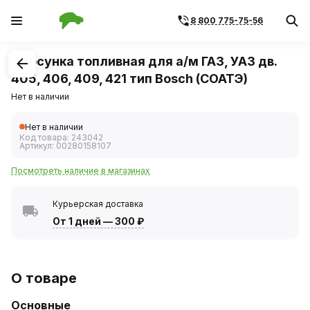
8 800 775-75-56
1
/
1
Форсунка топливная для а/м ГАЗ, УАЗ дв.
405, 406, 409, 421 тип Bosch (СОАТЭ)
Нет в наличии
Нет в наличии
Код товара:
243042
Артикул:
00280158107
Посмотреть наличие в магазинах
Курьерская доставка
От 1 дней
—
300 ₽
О товаре
Основные