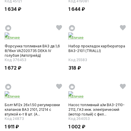
Код 45121
Код 419081
1 634 ₽
1 644 ₽
Наличие
Наличие
Форсунка топливная ВАЗ дв.1,6
Набор прокладок карбюратора
8/16кл VAZ020735 DEKA IV
ВАЗ-2101 (TRIALLI)
голубая (Автотрейд)
Код 376453
Код 25583
1 672 ₽
318 ₽
Наличие
Наличие
Болт М12х 26х1.50 регулировки
Насос топливный а/м ВАЗ-2110-
клапанов ВАЗ 2101, 21214 с
2112, ГАЗ инж. электрический
втулкой к-т 8 шт. (А...
(мотор голый) с фил...
Код 24873
Код 264053
1 911 ₽
1 002 ₽