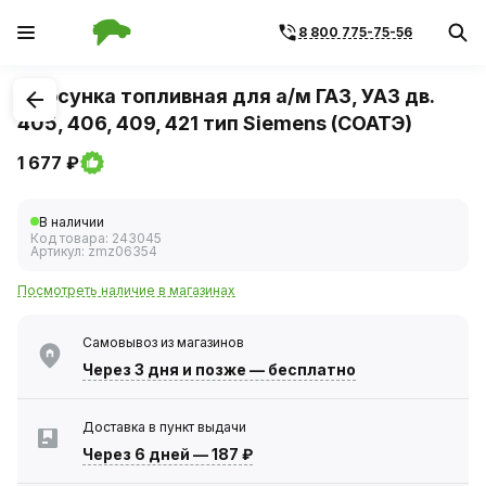
8 800 775-75-56
1
/
1
Форсунка топливная для а/м ГАЗ, УАЗ дв.
405, 406, 409, 421 тип Siemens (СОАТЭ)
1 677 ₽
В наличии
Код товара:
243045
Артикул:
zmz06354
Посмотреть наличие в магазинах
Самовывоз из магазинов
Через 3 дня
и позже — бесплатно
Доставка в пункт выдачи
Через 6 дней
—
187 ₽