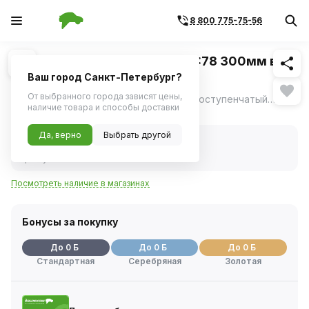
8 800 775-75-56
Похожие
1
/
4
Гайковерт механический 1", 1:78 300мм в
кейсе (AIRLINE)
Ваш город Санкт-Петербург?
От выбранного города зависят цены,
Гайковерт представляет из себя многоступенчатый планетарный редуктор, который многократно увеличивает крутящий момент прилагаемый к рукоятке.
ещё
наличие товара и способы доставки
Нет в наличии
Да, верно
Выбрать другой
Нет в наличии
Код товара:
237448
Артикул:
atmw03
Посмотреть наличие в магазинах
Бонусы за покупку
До 0 Б
До 0 Б
До 0 Б
Стандартная
Серебряная
Золотая