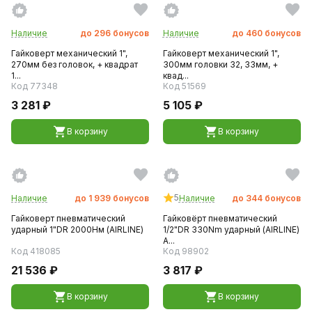
Наличие
до
296
бонусов
Наличие
до
460
бонусов
Гайковерт механический 1",
Гайковерт механический 1",
270мм без головок, + квадрат
300мм головки 32, 33мм, +
1...
квад...
Код 77348
Код 51569
3 281 ₽
5 105 ₽
В корзину
В корзину
5
Наличие
до
1 939
бонусов
Наличие
до
344
бонусов
Гайковерт пневматический
Гайковёрт пневматический
ударный 1"DR 2000Нм (AIRLINE)
1/2"DR 330Nm ударный (AIRLINE)
A...
Код 418085
Код 98902
21 536 ₽
3 817 ₽
В корзину
В корзину