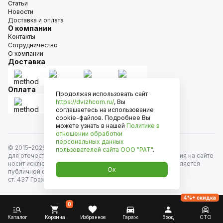
Статьи
Новости
Доставка и оплата
О компании
Контакты
Сотрудничество
О компании
Доставка
Оплата
Продолжая использовать сайт
https://dvizhcom.ru/
, Вы
соглашаетесь на использование
cookie-файлов. Подробнее Вы
можете узнать в нашей
Политике в
отношении обработки
персональных данных
© 2015–
2026
Движком — сеть магазинов автозапчастей
пользователей сайта
ООО "РАТ"
.
для отечественных автомобилей и иномарок. Информация на сайте
носит исключительно информационный характер и не является
Ок
публичной офертой, определяемой положениями
ст. 437 Гражданского кодекса РФ. Все права защищены.
4%+ скидка
0
Каталог
Корзина
Избранное
Гараж
Вход
СТО