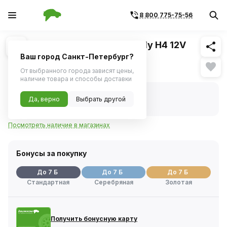
8 800 775-75-56
Похожие
1
/
1
Галогенная лампа NARVA Rally H4 12V
130/100W
Ваш город Санкт-Петербург?
Нет в наличии
От выбранного города зависят цены,
наличие товара и способы доставки
Нет в наличии
Да, верно
Выбрать другой
Код товара:
1262
Артикул:
48951
Посмотреть наличие в магазинах
Бонусы за покупку
До 7 Б
До 7 Б
До 7 Б
Стандартная
Серебряная
Золотая
Получить бонусную карту