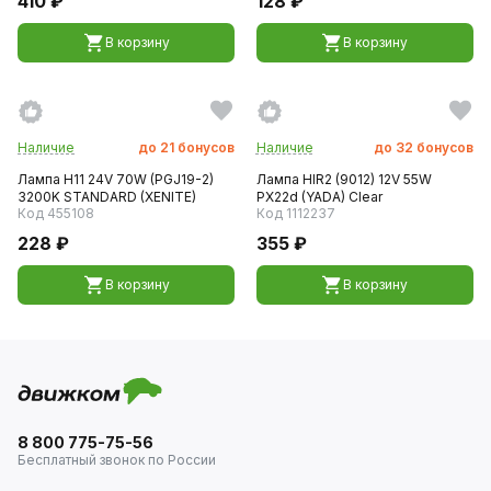
410 ₽
128 ₽
В корзину
В корзину
Наличие
до
21
бонусов
Наличие
до
32
бонусов
Лампа H11 24V 70W (PGJ19-2)
Лампа HIR2 (9012) 12V 55W
3200K STANDARD (XENITE)
PX22d (YADA) Clear
Код 455108
Код 1112237
228 ₽
355 ₽
В корзину
В корзину
8 800 775-75-56
Бесплатный звонок по России