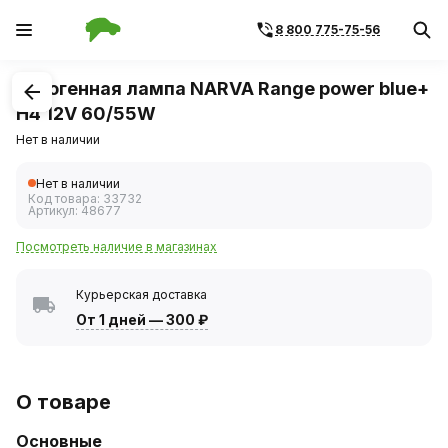
8 800 775-75-56
1
/
1
Галогенная лампа NARVA Range power blue+
H4 12V 60/55W
Нет в наличии
Нет в наличии
Код товара:
33732
Артикул:
48677
Посмотреть наличие в магазинах
Курьерская доставка
От 1 дней
—
300 ₽
О товаре
Основные