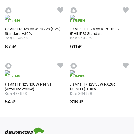
Наличие
Наличие
Лампа H3 12V 55W PK22s (SVS)
Лампа H11 12V 55W PGJ19-2
Standard +30%
(PНILIPS) Standart
Код 1059546
Код 344375
87 ₽
611 ₽
Наличие
Наличие
Лампа H1 12V 100W P14,5s
Лампа H7 12V 55W PX26d
(АвтоЭлектрика)
(XENITE) +30%
Код 434923
Код 364958
54 ₽
316 ₽