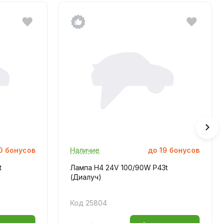
0
бонусов
Наличие
до
19
бонусов
t
Лампа H4 24V 100/90W P43t
(Диалуч)
Код 25804