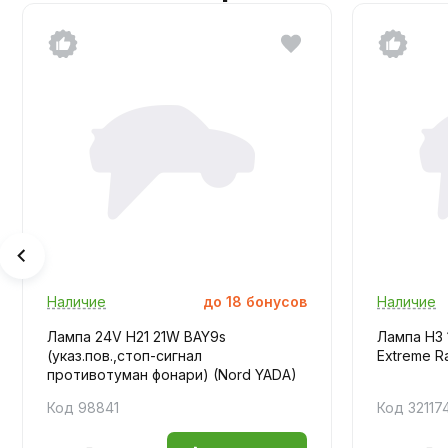
Наличие
до
18
бонусов
Наличие
Лампа 24V H21 21W BAY9s
Лампа H3
(указ.пов.,стоп-сигнал
Extreme R
противотуман фонари) (Nord YADA)
Код 98841
Код 32117