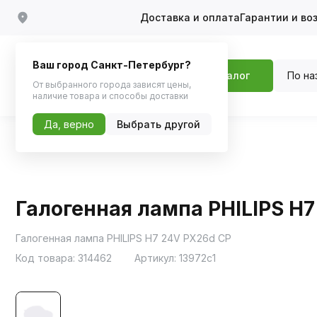
Доставка и оплата
Гарантии и во
Ваш город Санкт-Петербург?
По на
Каталог
От выбранного города зависят цены,
наличие товара и способы доставки
Да, верно
Выбрать другой
Главная
Каталог
Автосвет
Галоген
Галогенная лампа PHILIPS H
Галогенная лампа PHILIPS H7 24V PX26d CP
Код товара:
314462
Артикул:
13972c1