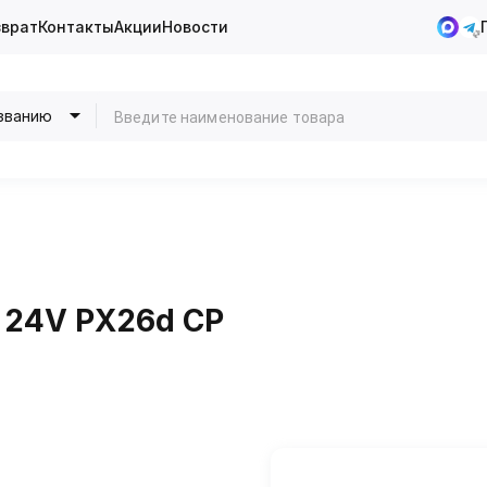
зврат
Контакты
Акции
Новости
званию
7 24V PX26d CP