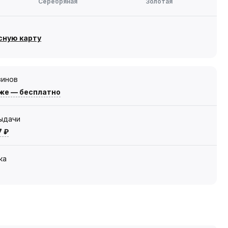
Серебряная
Золотая
сную карту
зинов
же — бесплатно
выдачи
7 ₽
ка