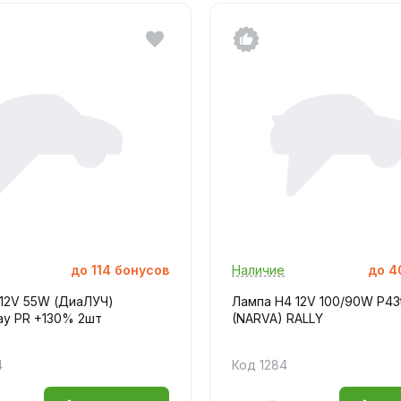
до
114
бонусов
Наличие
до
4
 12V 55W (ДиаЛУЧ)
Лампа H4 12V 100/90W P43
ay PR +130% 2шт
(NARVA) RALLY
4
Код 1284