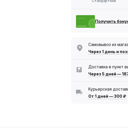
Стандартная
Получить бону
Самовывоз из мага
Через 1 день
и поз
Доставка в пункт 
Через 5 дней
—
18
Курьерская достав
От 1 дней
—
300 ₽