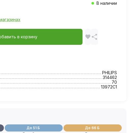
В наличии
магазинах
обавить в корзину
PHILIPS
314462
70
13972C1
До 51 Б
До 66 Б