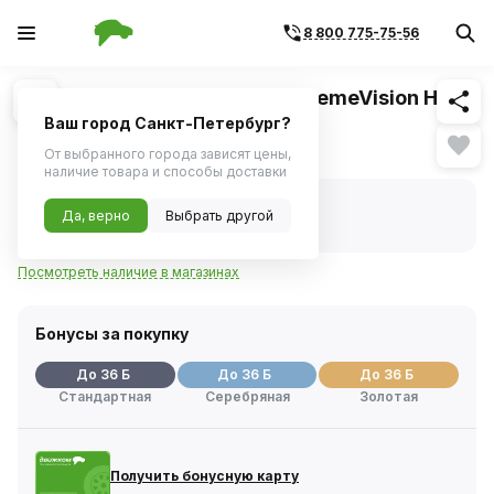
8 800 775-75-56
Похожие
1
/
1
Галогенная лампа Philips X-tremeVision H4
12V 60/55W 2 шт
Ваш город Санкт-Петербург?
Нет в наличии
От выбранного города зависят цены,
наличие товара и способы доставки
Нет в наличии
Да, верно
Выбрать другой
Код товара:
819
Артикул:
12342xvs2
Посмотреть наличие в магазинах
Бонусы за покупку
До 36 Б
До 36 Б
До 36 Б
Стандартная
Серебряная
Золотая
Получить бонусную карту