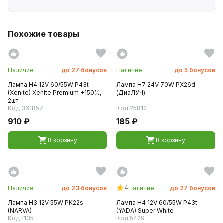
Похожие товары
Наличие
до
27
бонусов
Наличие
до
5
бонусов
Лампа H4 12V 60/55W P43t
Лампа H7 24V 70W PX26d
(Xenite) Xenite Premium +150%,
(ДиаЛУЧ)
2шт
Код 361857
Код 25812
910 ₽
185 ₽
В корзину
В корзину
4
Наличие
до
23
бонусов
Наличие
до
27
бонусов
Лампа H3 12V 55W PK22s
Лампа H4 12V 60/55W P43t
(NARVA)
(YADA) Super White
Код 1135
Код 5429