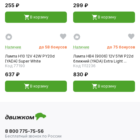
255 ₽
299 ₽
В корзину
В корзину
Наличие
до
58
бонусов
Наличие
до
75
бонусов
Лампа H10 12V 42W PY20d
Лампа HB4 (9006) 12V 51W P22d
(YADA) Super White
ближний (YADA) Extra Light ...
Код 77190
Код 1112236
637 ₽
830 ₽
В корзину
В корзину
8 800 775-75-56
Бесплатный звонок по России