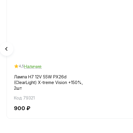
Наличие
4,5
Лампа H7 12V 55W PX26d
(ClearLight) X-treme Vision +150%,
2шт
Код 79321
900 ₽