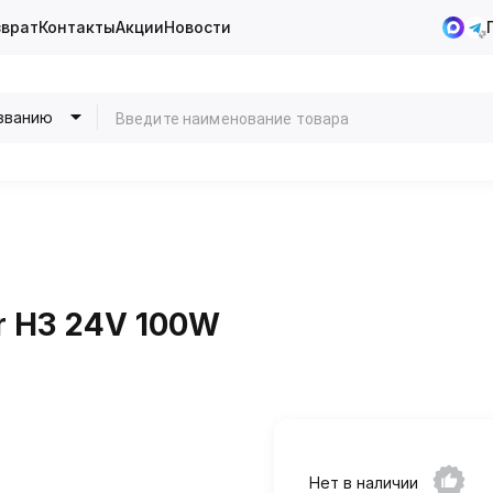
зврат
Контакты
Акции
Новости
званию
r H3 24V 100W
Нет в наличии