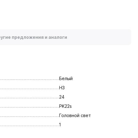
угие предложения и аналоги
Белый
H3
24
PK22s
Головной свет
1