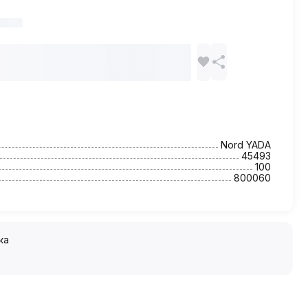
Nord YADA
45493
100
800060
ка