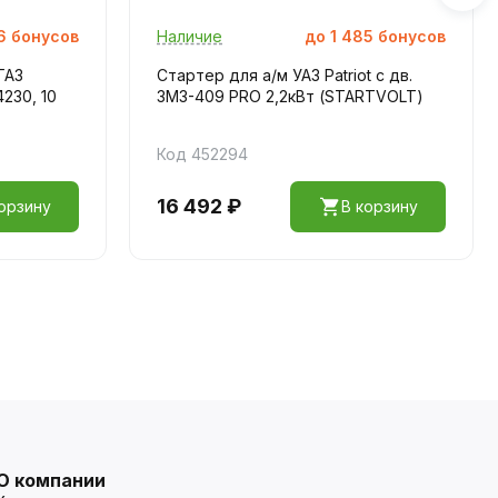
6
бонусов
Наличие
до
1 485
бонусов
ГАЗ
Стартер для а/м УАЗ Patriot с дв.
4230, 10
ЗМЗ-409 PRO 2,2кВт (STARTVOLT)
Код 452294
16 492 ₽
орзину
В корзину
О компании