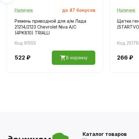
Наличие
до
47
бонусов
Наличие
Ремень приводной для а/м Лада
Щетки ген
21214/2123 Chevrolet Niva A/C
(STARTVOL
(4PK810) TRIALLI
Код 81555
Код 25178
522 ₽
266 ₽
В корзину
Каталог товаров