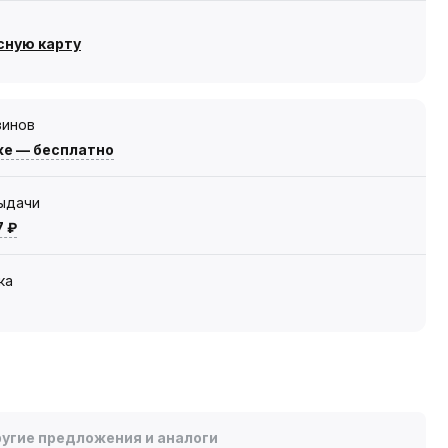
сную карту
зинов
же — бесплатно
выдачи
7 ₽
ка
угие предложения и аналоги