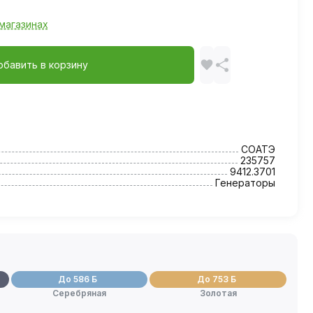
магазинах
обавить в корзину
СОАТЭ
235757
9412.3701
Генераторы
До 586 Б
До 753 Б
Серебряная
Золотая