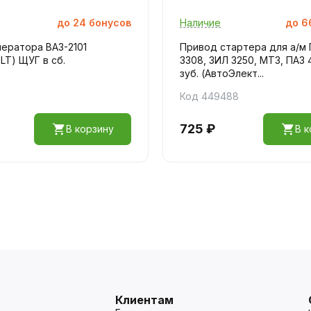
до
24
бонусов
Наличие
до
6
ератора ВАЗ-2101
Привод стартера для а/м 
T) ЩУГ в сб.
3308, ЗИЛ 3250, МТЗ, ПАЗ 
зуб. (АвтоЭлект...
Код 449488
725 ₽
В корзину
В к
Клиентам