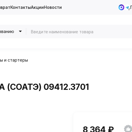
зврат
Контакты
Акции
Новости
званию
ы и стартеры
А (СОАТЭ) 09412.3701
8 364 ₽