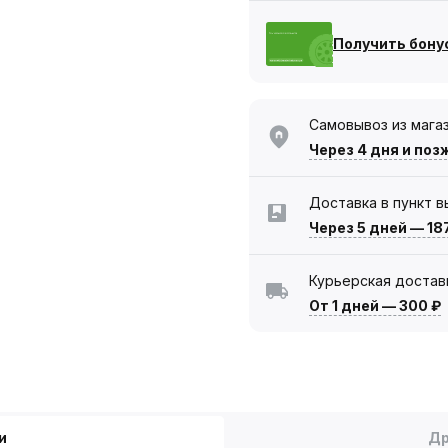
Получить бону
Самовывоз из мага
Через 4 дня
и поз
Доставка в пункт 
Через 5 дней
—
18
Курьерская достав
От 1 дней
—
300 ₽
и
Др