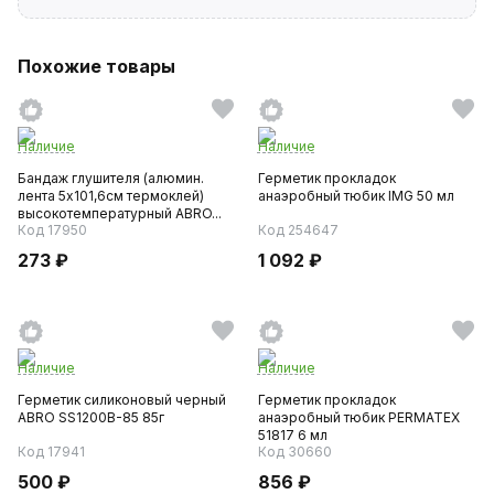
Похожие товары
Наличие
Наличие
Бандаж глушителя (алюмин.
Герметик прокладок
лента 5х101,6см термоклей)
анаэробный тюбик IMG 50 мл
высокотемпературный ABRO...
Код 17950
Код 254647
273 ₽
1 092 ₽
Наличие
Наличие
Герметик силиконовый черный
Герметик прокладок
ABRO SS1200B-85 85г
анаэробный тюбик PERMATEX
51817 6 мл
Код 17941
Код 30660
500 ₽
856 ₽