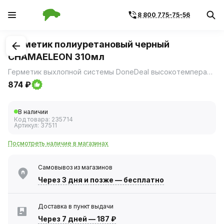
8 800 775-75-56
1
/
1
Герметик полиуретановый черный
CHAMAELEON 310мл
Герметик выхлопной системы DoneDeal высокотемпературный керамический герметик, упрочненный сталью, обеспечивает герметичность соединений при монтаже выхлопных систем.
874 ₽
В наличии
Код товара:
235714
Артикул:
37511
Посмотреть наличие в магазинах
Самовывоз из магазинов
Через 3 дня
и позже — бесплатно
Доставка в пункт выдачи
Через 7 дней
—
187 ₽