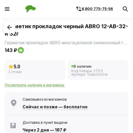
8 800 775-75-56
1
/
1
Герметик прокладок черный ABRO 12-AB-32-
R 32г
Герметик прокладок ABRO многоцелевой силиконовый герметик прокладок черного цвета на уксусной основе.
143 ₽
5.0
В наличии
Код товара:
27511
1 отзыв
Артикул:
12abch32rw
Посмотреть наличие в магазинах
Самовывоз из магазинов
Сейчас
и позже — бесплатно
Доставка в пункт выдачи
Через 2 дня
—
187 ₽