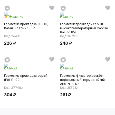
5
Наличие
Наличие
Герметик-прокладка (КЗСК,
Герметик прокладок серый
Казань) белый 180 г
высокотемпературный Carville
Racing 85г
Код 24431
Код 367915
226 ₽
248 ₽
Наличие
Наличие
Герметик-прокладка серый
Герметик-фиксатор резьбы
(Felix) 100г
неразъемный, термостойкий
AIRLINE 9 мл
Код 377462
Код 355712
304 ₽
261 ₽