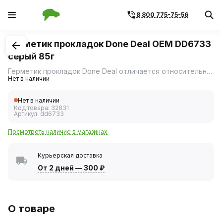
8 800 775-75-56
1
/
1
Герметик прокладок Done Deal ОЕМ DD6733
серый 85г
Герметик прокладок Done Deal отличается относительно невысокой вязкостью и повышенной водостойкостью.
Нет в наличии
Нет в наличии
Код товара:
32831
Артикул:
dd6733
Посмотреть наличие в магазинах
Курьерская доставка
От 2 дней
—
300 ₽
О товаре