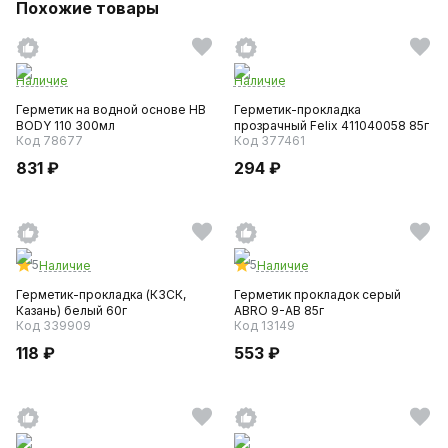
Похожие товары
Наличие
Наличие
Герметик на водной основе HB
Герметик-прокладка
BODY 110 300мл
прозрачный Felix 411040058 85г
Код 78677
Код 377461
831 ₽
294 ₽
5
5
Наличие
Наличие
Герметик-прокладка (КЗСК,
Герметик прокладок серый
Казань) белый 60г
ABRO 9-АВ 85г
Код 339909
Код 13149
118 ₽
553 ₽