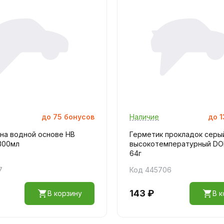
до
75
бонусов
Наличие
до
1
 на водной основе HB
Герметик прокладок серы
300мл
высокотемпературный D
64г
7
Код 445706
143 ₽
В корзину
В к