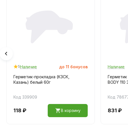
Наличие
до
11
бонусов
Наличие
5
Герметик-прокладка (КЗСК,
Герметик
Казань) белый 60г
BODY 110 
Код 339909
Код 7867
118 ₽
831 ₽
В корзину