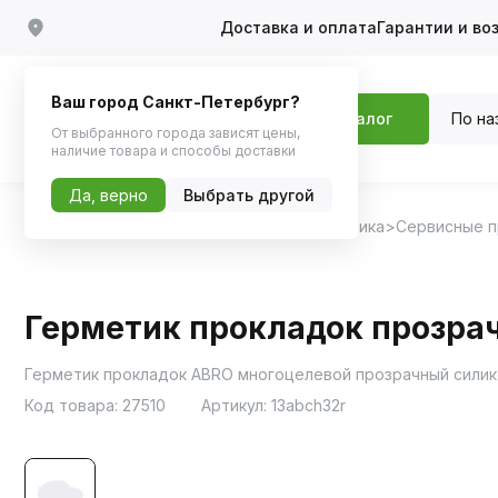
Доставка и оплата
Гарантии и во
Ваш город Санкт-Петербург?
По на
Каталог
От выбранного города зависят цены,
наличие товара и способы доставки
Да, верно
Выбрать другой
Главная
Каталог
Автохимия, Автокосметика
Сервисные 
Герметик прокладок прозрач
Герметик прокладок ABRO многоцелевой прозрачный силико
Код товара:
27510
Артикул:
13abch32r