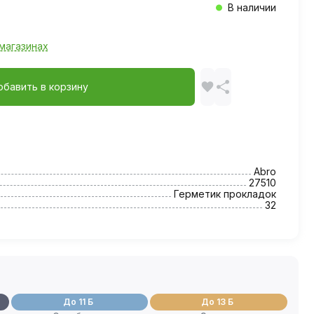
В наличии
магазинах
обавить в корзину
Abro
27510
Герметик прокладок
32
До 11 Б
До 13 Б