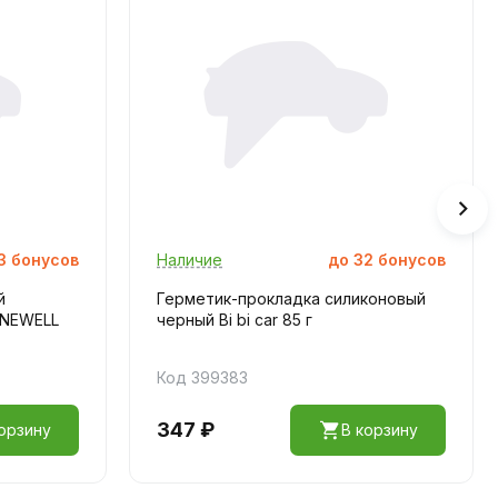
3
бонусов
Наличие
до
32
бонусов
й
Герметик-прокладка силиконовый
ONEWELL
черный Bi bi car 85 г
Код 399383
347 ₽
орзину
В корзину