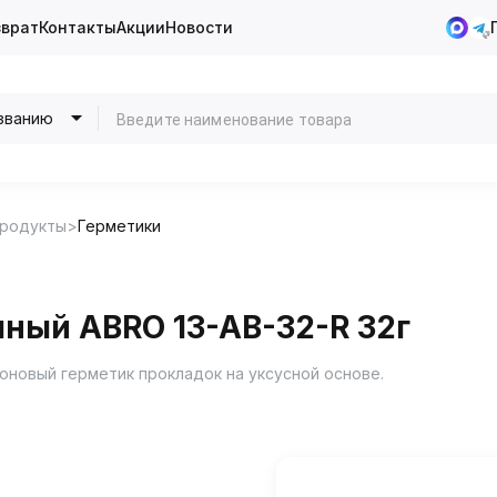
зврат
Контакты
Акции
Новости
званию
продукты
Герметики
ный ABRO 13-AB-32-R 32г
новый герметик прокладок на уксусной основе.