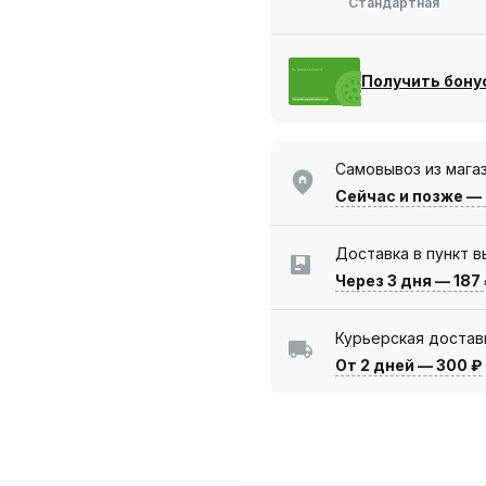
Стандартная
Получить бону
Самовывоз из мага
Сейчас
и позже —
Доставка в пункт 
Через 3 дня
—
187
Курьерская достав
От 2 дней
—
300 ₽