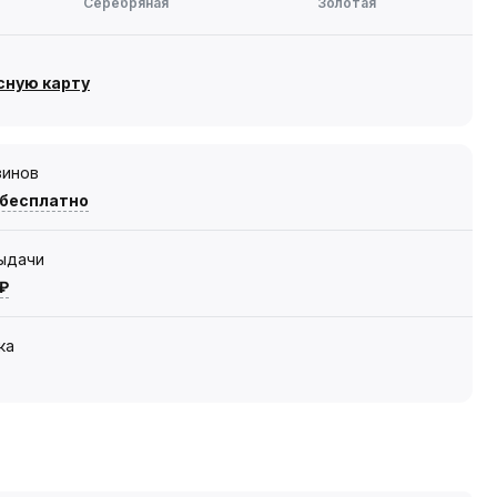
Серебряная
Золотая
сную карту
зинов
 бесплатно
выдачи
 ₽
ка