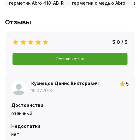
герметик Abro 418-AB-R
герметик с медью Abro
вы
Отзывы
5.0 / 5
Оставить отзыв
Кузнецов Денис Викторович
5
16.07.2018
Достоинства
отличный
Недостатки
нет