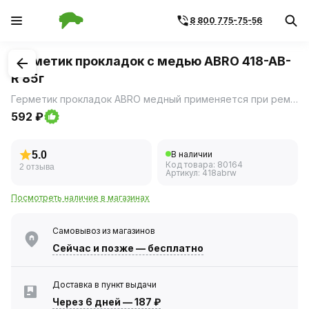
8 800 775-75-56
1
/
1
Герметик прокладок с медью ABRO 418-AB-
R 85г
Герметик прокладок ABRO медный применяется при ремонте картера коробок передач, корпуса термостата, впускного коллектора, поддона картера, водяных помп, подвергающихся воздействию высоких температур.
592 ₽
5.0
В наличии
Код товара:
80164
2 отзыва
Артикул:
418abrw
Посмотреть наличие в магазинах
Самовывоз из магазинов
Сейчас
и позже — бесплатно
Доставка в пункт выдачи
Через 6 дней
—
187 ₽