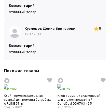
Комментарий
отличный товар
Кузнецов Денис Викторович
5
16.07.2018
Комментарий
отличный товар
Похожие товары
Наличие
Наличие
Клей-герметик (холодная
Клей-герметик силиконовый
сварка) для ремонта бензобака
для стекол прозрачный
AIRLINE 55 гр
DoneDeal DD6703 42,5г
Код 372862
Код 32821