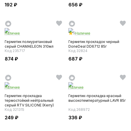
192 ₽
656 ₽
5
Наличие
Наличие
Герметик полиуретановый
Герметик прокладок черный
серый CHAMAELEON 310мл
DoneDeal DD6712 85г
Код 235717
Код 32824
874 ₽
687 ₽
Наличие
Наличие
Герметик-прокладка
Герметик-прокладка красный
термостойкий нейтральный
высокотемпературный LAVR 85г
серый RTV SILICONE (Kerry)
Код 321315
Код 268972
249 ₽
336 ₽