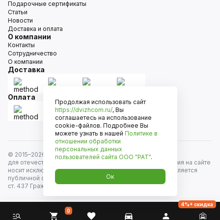
Подарочные сертификаты
Статьи
Новости
Доставка и оплата
О компании
Контакты
Сотрудничество
О компании
Доставка
Оплата
Продолжая использовать сайт
https://dvizhcom.ru/
, Вы
соглашаетесь на использование
cookie-файлов. Подробнее Вы
можете узнать в нашей
Политике в
отношении обработки
персональных данных
© 2015–
2026
Движком — сеть магазинов автозапчастей
пользователей сайта
ООО "РАТ"
.
для отечественных автомобилей и иномарок. Информация на сайте
носит исключительно информационный характер и не является
Ок
публичной офертой, определяемой положениями
ст. 437 Гражданского кодекса РФ. Все права защищены.
4%+ скидка
0