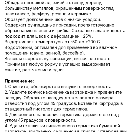
Обладает высокой адгезией к стеклу, дереву,
большинству металлов, окрашенным поверхностям,
пластмассе, фарфору, резине и керамике.
Образует долговечный шов с низкой усадкой.
Содержит фунгицидные присадки, препятствующие
образованию плесени и грибка. Сохраняет эластичность:
подходит для швов с деформацией ±25%.
Выдерживает температуры от -50 до +200 С.
Водостойкий, оптимален для применения во влажном
помещении (сауне, ванной, бассейне).
Высокая скорость вулканизации, низкая плотность.
Принимает любую форму и успешно выдерживает
сжатие, растяжение и сдвиг.
Применение:
1. Очистите, обезжирьте и высушите поверхность.
2. Удалите кончик наконечника картриджа и привинтите
насадку. Обрежьте насадку до желаемого размера
отверстия под углом 45 градусов. Вставьте картридж в
стандартный пистолет для герметиков.
3. Для ровного нанесения герметика держите его под
углом 45 градусов к поверхности.
4. Удалите излишки силиконового герметика бумажной
салфеткой или тканью, смоченной в спирте. Отвердевший