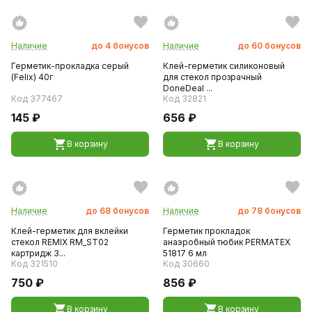
Наличие
до
4
бонусов
Наличие
до
60
бонусов
Герметик-прокладка серый
Клей-герметик силиконовый
(Felix) 40г
для стекол прозрачный
DoneDeal ...
Код 377467
Код 32821
145 ₽
656 ₽
В корзину
В корзину
Наличие
до
68
бонусов
Наличие
до
78
бонусов
Клей-герметик для вклейки
Герметик прокладок
стекол REMIX RM_ST02
анаэробный тюбик PERMATEX
картридж 3...
51817 6 мл
Код 321510
Код 30660
750 ₽
856 ₽
В корзину
В корзину