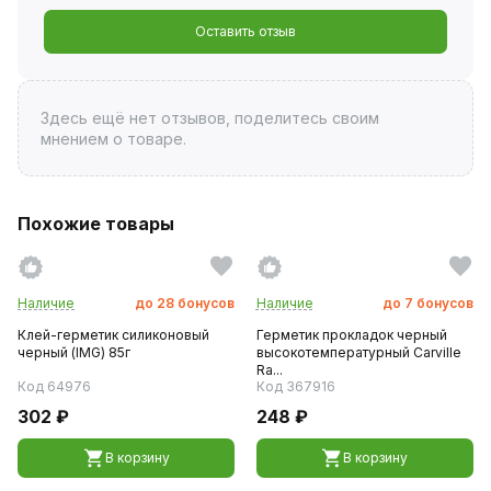
Оставить отзыв
Здесь ещё нет отзывов, поделитесь своим
мнением о товаре.
Похожие товары
Наличие
до
28
бонусов
Наличие
до
7
бонусов
Клей-герметик силиконовый
Герметик прокладок черный
черный (IMG) 85г
высокотемпературный Carville
Ra...
Код 64976
Код 367916
302 ₽
248 ₽
В корзину
В корзину