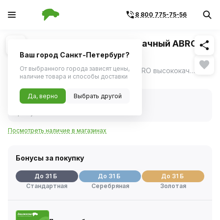
8 800 775-75-56
Похожие
1
/
2
Герметик силиконовый прозрачный ABRO
SS-1200C 310г
Ваш город Санкт-Петербург?
От выбранного города зависят цены,
Герметик силиконовый прозрачный ABRO высококачественный противогрибковый герметик белого цвета на основе 100% силикона и уксусной кислоты.
ещё
наличие товара и способы доставки
Нет в наличии
Да, верно
Выбрать другой
Нет в наличии
Код товара:
12571
Артикул:
ss1200clr
Посмотреть наличие в магазинах
Бонусы за покупку
До 31 Б
До 31 Б
До 31 Б
Стандартная
Серебряная
Золотая