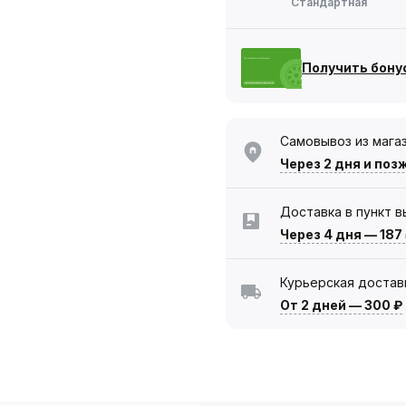
Стандартная
Получить бону
Самовывоз из мага
Через 2 дня
и поз
Доставка в пункт 
Через 4 дня
—
187
Курьерская достав
От 2 дней
—
300 ₽