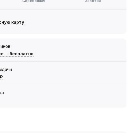
Серебряная
Золотая
сную карту
зинов
же — бесплатно
выдачи
 ₽
ка