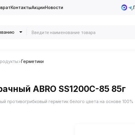
зврат
Контакты
Акции
Новости
званию
продукты
Герметики
рачный ABRO SS1200C-85 85г
й противогрибковый герметик белого цвета на основе 100% с