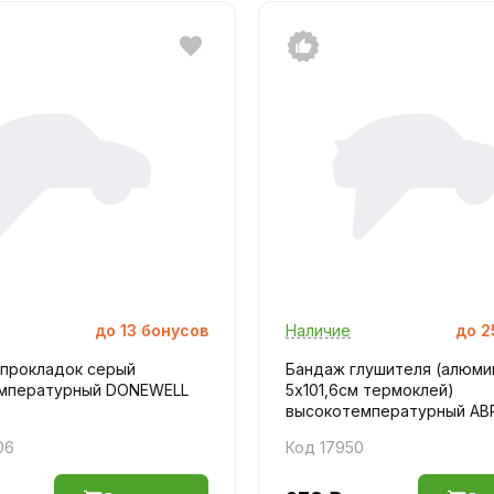
до
13
бонусов
Наличие
до
2
 прокладок серый
Бандаж глушителя (алюмин
мпературный DONEWELL
5х101,6см термоклей)
высокотемпературный ABR
06
Код 17950