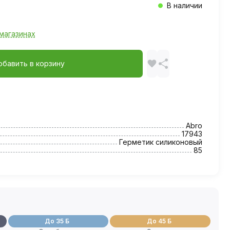
В наличии
магазинах
обавить в корзину
Abro
17943
Герметик силиконовый
85
До 35 Б
До 45 Б