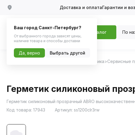
Доставка и оплата
Гарантии и во
Ваш город Санкт-Петербург?
По на
Каталог
От выбранного города зависят цены,
наличие товара и способы доставки
Да, верно
Выбрать другой
Главная
Каталог
Автохимия, Автокосметика
Сервисные 
Герметик силиконовый проз
Герметик силиконовый прозрачный ABRO высококачественны
Код товара:
17943
Артикул:
ss1200clr3rw