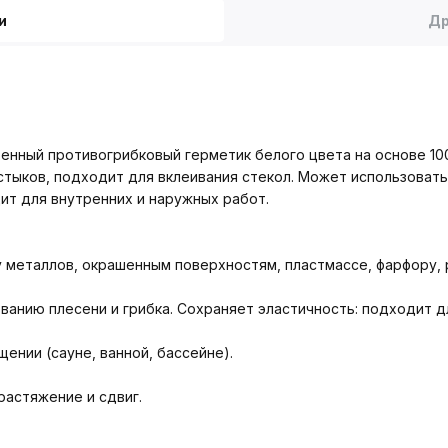
и
Др
нный противогрибковый герметик белого цвета на основе 100
стыков, подходит для вклеивания стекол. Может использоватьс
ит для внутренних и наружных работ.
у металлов, окрашенным поверхностям, пластмассе, фарфору, 
анию плесени и грибка. Сохраняет эластичность: подходит д
ении (сауне, ванной, бассейне).
астяжение и сдвиг.