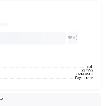
Trialli
227392
EMM 0903
Глушители
ка