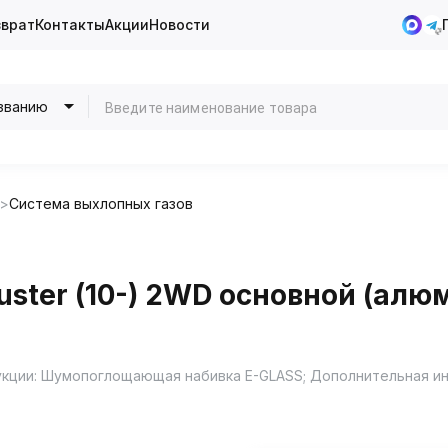
зврат
Контакты
Акции
Новости
званию
Система выхлопных газов
uster (10-) 2WD основной (ал