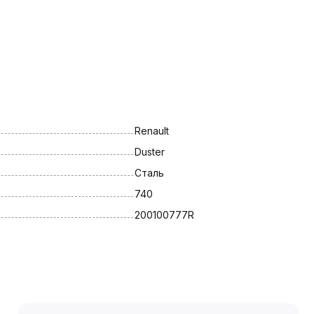
Renault
Duster
Сталь
740
200100777R