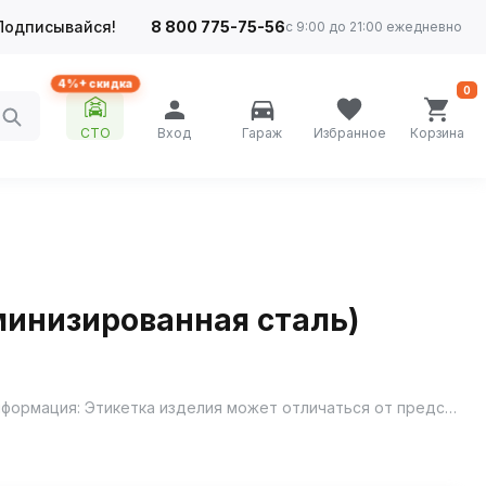
Подписывайся!
8 800 775-75-56
с 9:00 до 21:00 ежедневно
4%+ скидка
0
СТО
Вход
Гараж
Избранное
Корзина
юминизированная сталь)
Материал: Алюминизированная сталь; Особенности конструкции: Шумопоглощающая набивка E-GLASS; Дополнительная информация: Этикетка изделия может отличаться от представленной на фото; Форма изделия: Круг; Диаметр корпуса D-1, мм: 190; Длина корпуса камеры, мм: 400; Диаметр перфор.