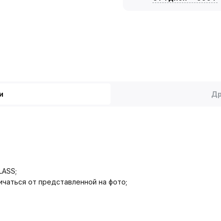
и
Др
LASS;
чаться от представленной на фото;