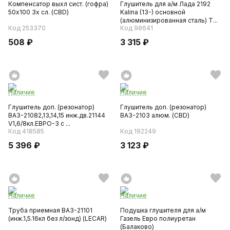
Компенсатор выхл сист. (гофра)
Глушитель для а/м Лада 2192
50x100 3х сл. (CBD)
Kalina (13-) основной
(алюминизированная сталь) T...
Код 253370
Код 98641
508 ₽
3 315 ₽
Наличие
Наличие
Глушитель доп. (резонатор)
Глушитель доп. (резонатор)
ВАЗ-21082,13,14,15 инж.дв.21144
ВАЗ-2103 алюм. (CBD)
V1,6/8кл.ЕВРО-3 с ...
Код 418585
Код 192249
5 396 ₽
3 123 ₽
Наличие
Наличие
Труба приемная ВАЗ-21101
Подушка глушителя для а/м
(инж.1,5.16кл без л/зонд) (LECAR)
Газель Евро полиуретан
(Балаково)