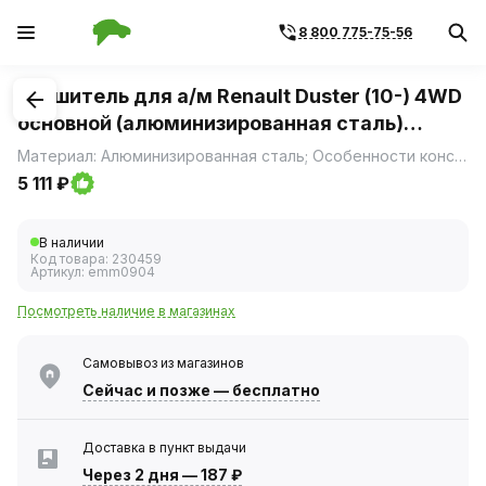
8 800 775-75-56
1
/
2
Глушитель для а/м Renault Duster (10-) 4WD
основной (алюминизированная сталь)
TRIALLI
Материал: Алюминизированная сталь; Особенности конструкции: Шумопоглощающая набивка E-GLASS; Дополнительная информация: Этикетка изделия может отличаться от представленной на фото; Форма изделия: Овал; Диаметр корпуса D-1, мм: 221; Диаметр корпуса D-2, мм: 131; Длина корпуса камеры, мм: 380; Диаметр перфор.
5 111 ₽
В наличии
Код товара:
230459
Артикул:
emm0904
Посмотреть наличие в магазинах
Самовывоз из магазинов
Сейчас
и позже — бесплатно
Доставка в пункт выдачи
Через 2 дня
—
187 ₽